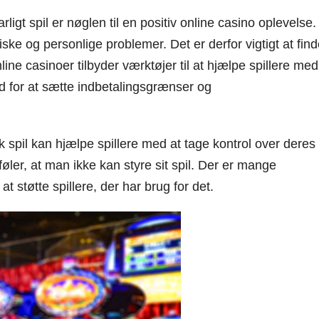
arligt spil er nøglen til en positiv online casino oplevelse.
ske og personlige problemer. Det er derfor vigtigt at fin
e casinoer tilbyder værktøjer til at hjælpe spillere med
d for at sætte indbetalingsgrænser og
pil kan hjælpe spillere med at tage kontrol over deres
føler, at man ikke kan styre sit spil. Der er mange
t støtte spillere, der har brug for det.