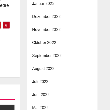
Januar 2023
bedre
Dezember 2022
November 2022
h
Oktober 2022
September 2022
August 2022
Juli 2022
Juni 2022
Mai 2022