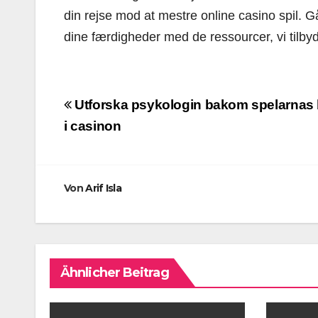
din rejse mod at mestre online casino spil. G
dine færdigheder med de ressourcer, vi tilbyd
Beitragsnavigation
Utforska psykologin bakom spelarnas
i casinon
Von
Arif Isla
Ähnlicher Beitrag