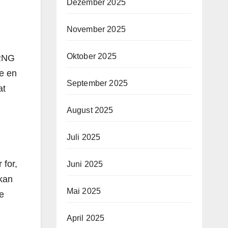
Dezember 2025
November 2025
Oktober 2025
 RNG
ne en
September 2025
at
August 2025
Juli 2025
 for,
Juni 2025
 kan
Mai 2025
de
April 2025