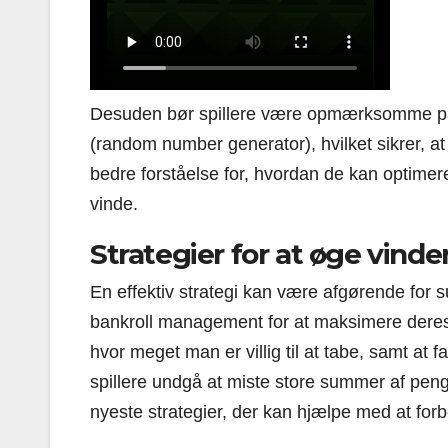
Desuden bør spillere være opmærksomme på, 
(random number generator), hvilket sikrer, at 
bedre forståelse for, hvordan de kan optimer
vinde.
Strategier for at øge vind
En effektiv strategi kan være afgørende for s
bankroll management for at maksimere deres 
hvor meget man er villig til at tabe, samt at 
spillere undgå at miste store summer af peng
nyeste strategier, der kan hjælpe med at for