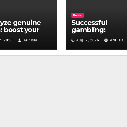
Public
yze genuine
Successful
s: boost your
gambling:
ino money
command your
7, 2026
Arif Isla
Aug. 7, 2026
Arif Isla
rity
finances on you
casino adventur