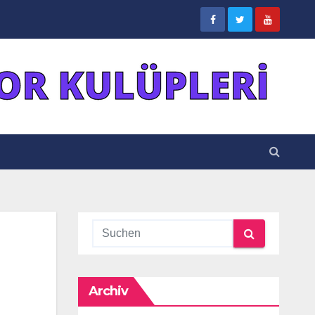
Archiv