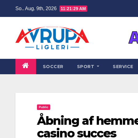
Zum
So.. Aug. 9th, 2026
11:21:30 AM
Inhalt
springen
SOCCER
SPORT
SERVICE
Public
Åbning af hemme
casino succes