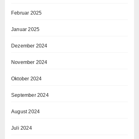
Februar 2025
Januar 2025
Dezember 2024
November 2024
Oktober 2024
September 2024
August 2024
Juli 2024