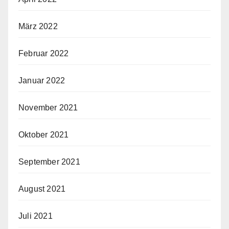
März 2022
Februar 2022
Januar 2022
November 2021
Oktober 2021
September 2021
August 2021
Juli 2021