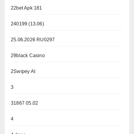
22bet Apk 181
240199 (13.06)
25.06.2026 RU0297
29black Casino
2Swipey AI
3
31867 05.02
4