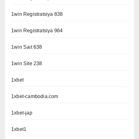
1win Registratsiya 838
1win Registratsiya 964
1win Sait 638
1win Site 238
1xbet
1xbet-cambodia.com
1xbet-jap
1xbet1