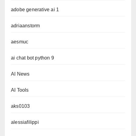
adobe generative ai 1
adriaanstorm
aesmuc
ai chat bot python 9
AI News
AI Tools
aks0103
alessiafilippi