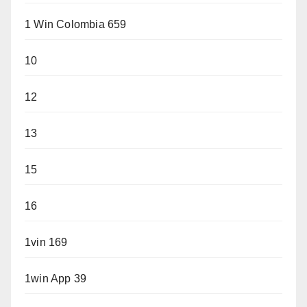
1 Win Colombia 659
10
12
13
15
16
1vin 169
1win App 39