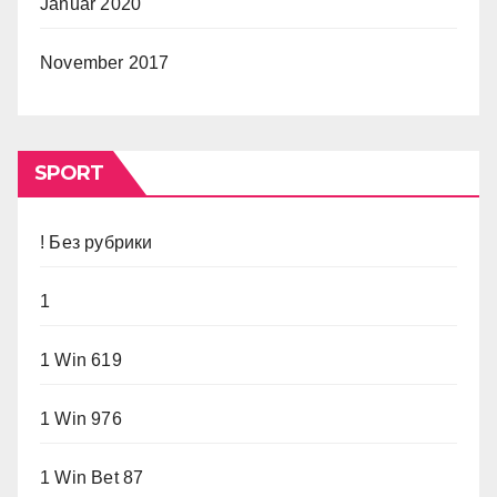
Januar 2020
November 2017
SPORT
! Без рубрики
1
1 Win 619
1 Win 976
1 Win Bet 87