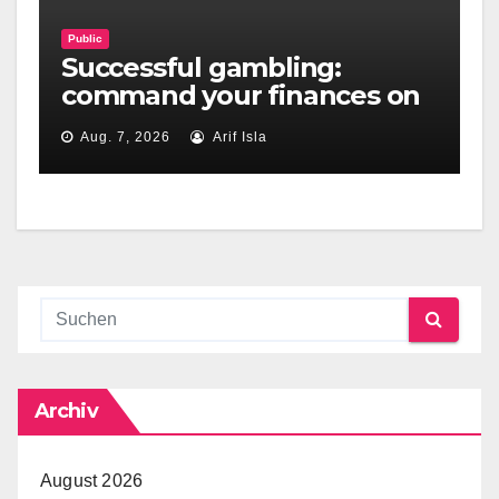
Public
Successful gambling:
command your finances on
your casino adventure
Aug. 7, 2026
Arif Isla
Archiv
August 2026