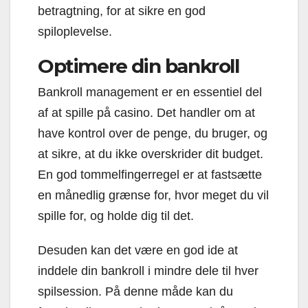
betragtning, for at sikre en god
spiloplevelse.
Optimere din bankroll
Bankroll management er en essentiel del
af at spille på casino. Det handler om at
have kontrol over de penge, du bruger, og
at sikre, at du ikke overskrider dit budget.
En god tommelfingerregel er at fastsætte
en månedlig grænse for, hvor meget du vil
spille for, og holde dig til det.
Desuden kan det være en god ide at
inddele din bankroll i mindre dele til hver
spilsession. På denne måde kan du