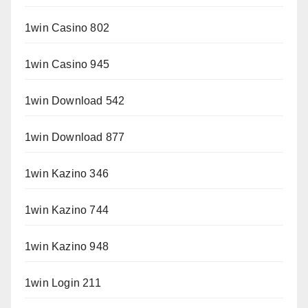
1win Casino 802
1win Casino 945
1win Download 542
1win Download 877
1win Kazino 346
1win Kazino 744
1win Kazino 948
1win Login 211