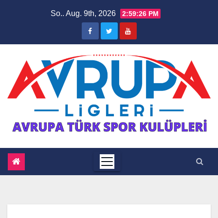
Zum
So.. Aug. 9th, 2026
2:59:27 PM
Inhalt
springen