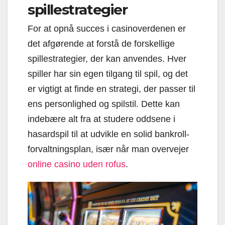
spillestrategier
For at opnå succes i casinoverdenen er
det afgørende at forstå de forskellige
spillestrategier, der kan anvendes. Hver
spiller har sin egen tilgang til spil, og det
er vigtigt at finde en strategi, der passer til
ens personlighed og spilstil. Dette kan
indebære alt fra at studere oddsene i
hasardspil til at udvikle en solid bankroll-
forvaltningsplan, især når man overvejer
online casino uden rofus
.