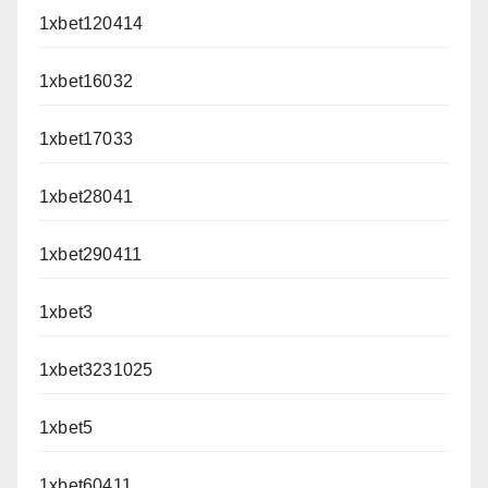
1xbet120414
1xbet16032
1xbet17033
1xbet28041
1xbet290411
1xbet3
1xbet3231025
1xbet5
1xbet60411