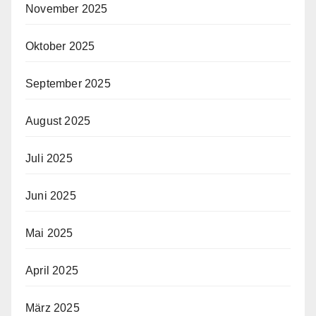
November 2025
Oktober 2025
September 2025
August 2025
Juli 2025
Juni 2025
Mai 2025
April 2025
März 2025