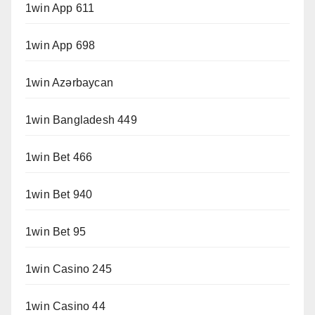
1win App 611
1win App 698
1win Azərbaycan
1win Bangladesh 449
1win Bet 466
1win Bet 940
1win Bet 95
1win Casino 245
1win Casino 44