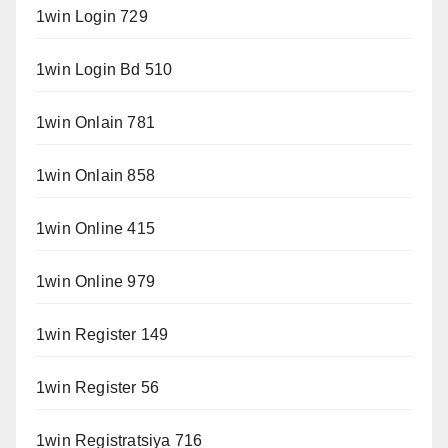
1win Login 729
1win Login Bd 510
1win Onlain 781
1win Onlain 858
1win Online 415
1win Online 979
1win Register 149
1win Register 56
1win Registratsiya 716