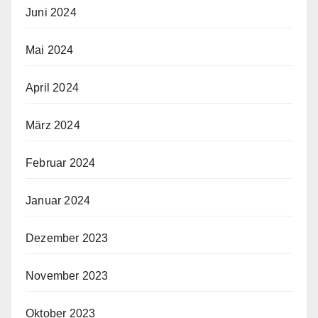
Juni 2024
Mai 2024
April 2024
März 2024
Februar 2024
Januar 2024
Dezember 2023
November 2023
Oktober 2023