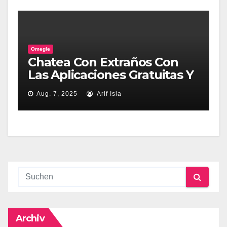
Omegle
Chatea Con Extraños Con
Las Aplicaciones Gratuitas Y
Anónimas Speak To
Aug. 7, 2025
Arif Isla
Stranger
Archiv