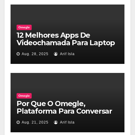
Omegle
12 Melhores Apps De
Videochamada Para Laptop
2025
Aug. 28, 2025
Arif Isla
Omegle
Por Que O Omegle,
Plataforma Para Conversar
Com Estranhos, Acabou?
Aug. 21, 2025
Arif Isla