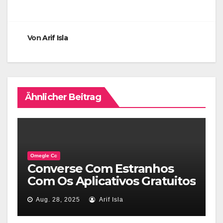
Von
Arif Isla
Ähnlicher Beitrag
Omegle Cc
Converse Com Estranhos
Com Os Aplicativos Gratuitos
E Anônimos Discuss To
Aug. 28, 2025
Arif Isla
Stranger