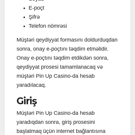
E-poçt
Şifrə
Telefon nömrəsi
Müştəri qeydiyyat formasını doldurduqdan
sonra, onay e-poçtını təqdim etməlidir.
Onay e-poçtını təqdim etdikdən sonra,
qeydiyyat prosesi tamamlanacaq və
müştəri Pin Up Casino-da hesab
yaradılacaq.
Giriş
Müştəri Pin Up Casino-da hesab
yaradıqdan sonra, giriş prosesini
başlatmaq üçün internet bağlantısına