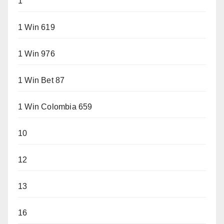
1
1 Win 619
1 Win 976
1 Win Bet 87
1 Win Colombia 659
10
12
13
16