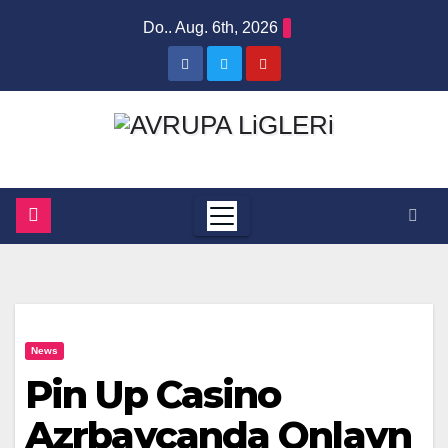
Zum
Do.. Aug. 6th, 2026
Inhalt
springen
News
Pin Up Casino
Azrbaycanda Onlayn