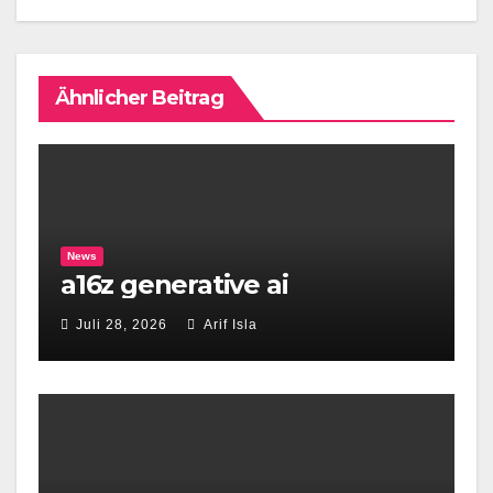
Ähnlicher Beitrag
News
a16z generative ai
Juli 28, 2026
Arif Isla