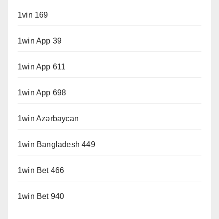
1vin 169
1win App 39
1win App 611
1win App 698
1win Azərbaycan
1win Bangladesh 449
1win Bet 466
1win Bet 940