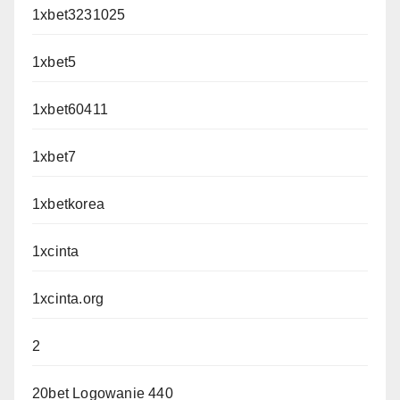
1xbet3231025
1xbet5
1xbet60411
1xbet7
1xbetkorea
1xcinta
1xcinta.org
2
20bet Logowanie 440