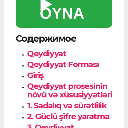
▶️
OYNA
Содержимое
Qeydiyyat
Qeydiyyat Forması
Giriş
Qeydiyyat prosesinin
növü və xüsusiyyətləri
1. Sadalıq və sürətlilik
2. Güclü şifre yaratma
3. Qeydiyyat