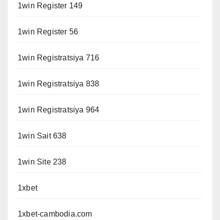
1win Register 149
1win Register 56
1win Registratsiya 716
1win Registratsiya 838
1win Registratsiya 964
1win Sait 638
1win Site 238
1xbet
1xbet-cambodia.com