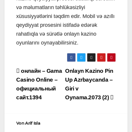
və məlumatların təhlükəsizliyi
xüsusiyyətlərini təqdim edir. Mobil və azıllı
qeydiyyat prosesini istifadə edərək
rahatlıqla və sürətlə onlayn kazino
oyunlarını oynayabilirsiniz.
Beitragsnavigation
онлайн – Gama
Onlayn Kazino Pin
Casino Online –
Up Azrbaycanda –
официальный
Giri v
сайт.1394
Oynama.2073 (2)
Von
Arif Isla