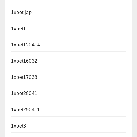
1xbet-jap
1xbet1
1xbet120414
1xbet16032
1xbet17033
1xbet28041
1xbet290411
1xbet3