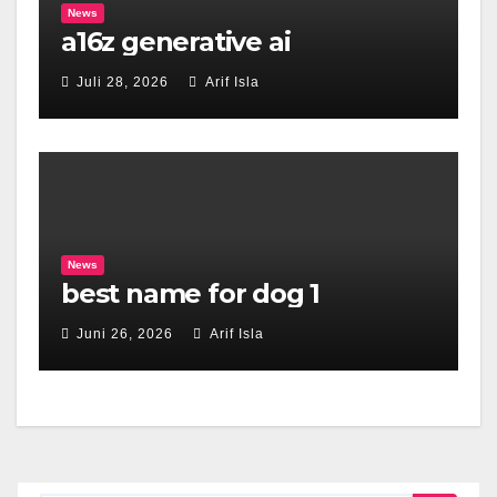
News
a16z generative ai
Juli 28, 2026
Arif Isla
News
best name for dog 1
Juni 26, 2026
Arif Isla