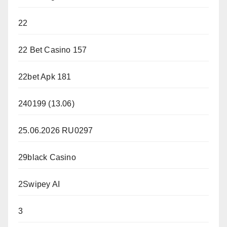
22
22 Bet Casino 157
22bet Apk 181
240199 (13.06)
25.06.2026 RU0297
29black Casino
2Swipey AI
3