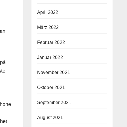
April 2022
März 2022
kan
Februar 2022
Januar 2022
 på
ste
November 2021
Oktober 2021
September 2021
phone
August 2021
nhet