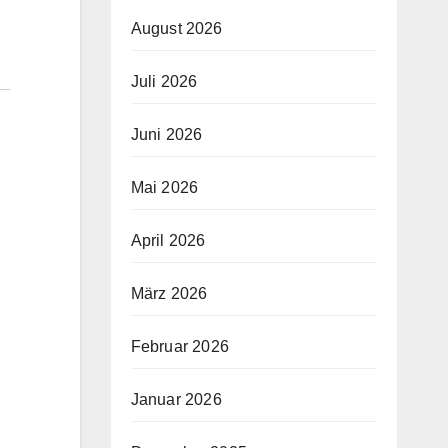
August 2026
Juli 2026
Juni 2026
Mai 2026
April 2026
März 2026
Februar 2026
Januar 2026