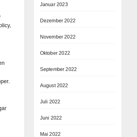
Januar 2023
e
Dezember 2022
licy,
November 2022
Oktober 2022
en
September 2022
pper.
August 2022
Juli 2022
gar
Juni 2022
Mai 2022