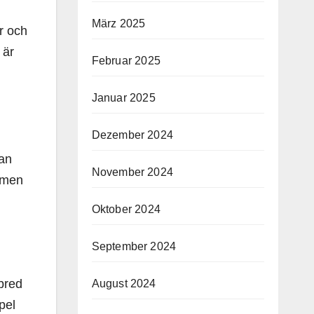
März 2025
or och
 är
Februar 2025
Januar 2025
Dezember 2024
kan
November 2024
ormen
Oktober 2024
September 2024
bred
August 2024
pel