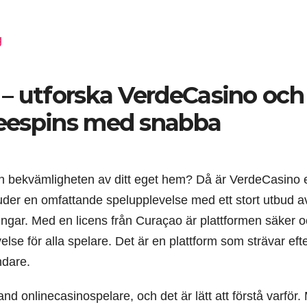
g
t – utforska VerdeCasino och
freespins med snabba
ån bekvämligheten av ditt eget hem? Då är VerdeCasino e
uder en omfattande spelupplevelse med ett stort utbud a
ngar. Med en licens från Curaçao är plattformen säker 
velse för alla spelare. Det är en plattform som strävar efte
ndare.
nd onlinecasinospelare, och det är lätt att förstå varför.