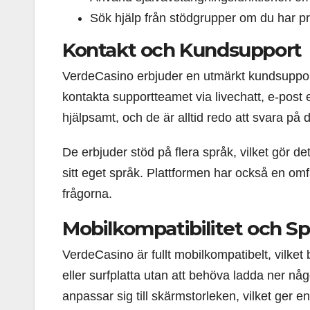
Sök hjälp från stödgrupper om du har 
Kontakt och Kundsupport
VerdeCasino erbjuder en utmärkt kundsupport 
kontakta supportteamet via livechatt, e-post e
hjälpsamt, och de är alltid redo att svara på
De erbjuder stöd på flera språk, vilket gör det
sitt eget språk. Plattformen har också en om
frågorna.
Mobilkompatibilitet och S
VerdeCasino är fullt mobilkompatibelt, vilket
eller surfplatta utan att behöva ladda ner n
anpassar sig till skärmstorleken, vilket ger 