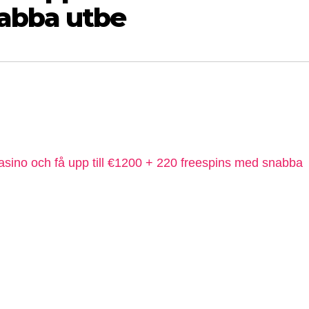
abba utbe
eCasino och få upp till €1200 + 220 freespins med snabba