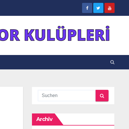
Archiv