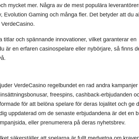
l och mycket mer. Några av de mest populära leverantöre
, Evolution Gaming och många fler. Det betyder att du al
å VerdeCasino.
titlar och spännande innovationer, vilket garanterar en
 är en erfaren casinospelare eller nybörjare, så finns d
vå.
uder VerdeCasino regelbundet en rad andra kampanjer
ra insättningsbonusar, freespins, cashback-erbjudanden o
ormade för att belöna spelare för deras lojalitet och ge
lla dig uppdaterad om de senaste erbjudandena är det en b
mpanjsida, eller prenumerera på deras nyhetsbrev.
lket säkerställer att spelarna är fullt medvetna om kraven