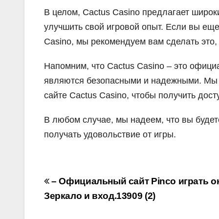
В целом, Cactus Casino предлагает широк
улучшить свой игровой опыт. Если вы ещ
Casino, мы рекомендуем вам сделать это,
Напомним, что Cactus Casino – это официа
являются безопасными и надежными. Мы 
сайте Cactus Casino, чтобы получить дост
В любом случае, мы надеем, что вы будете
получать удовольствие от игры.
Beitragsnavigation
– Официальный сайт Pinco играть о
Зеркало и вход.13909 (2)