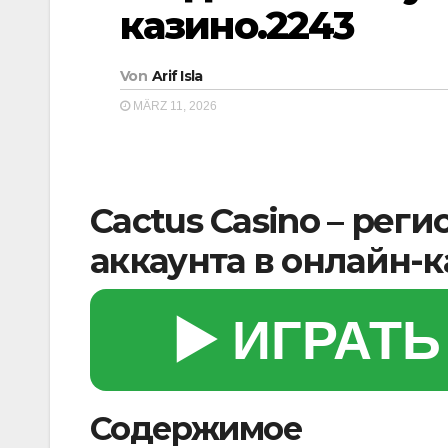
казино.2243
Von
Arif Isla
MÄRZ 11, 2026
Cactus Casino – реги
аккаунта в онлайн-
▶️ ИГРАТЬ
Содержимое