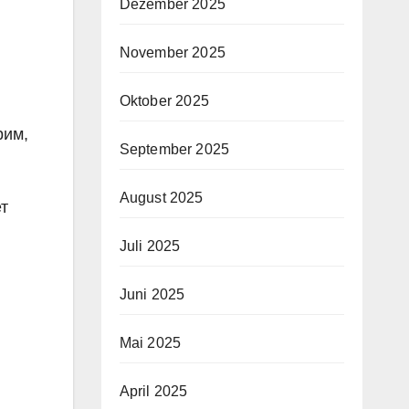
Dezember 2025
November 2025
Oktober 2025
рим,
September 2025
August 2025
т
Juli 2025
Juni 2025
Mai 2025
April 2025