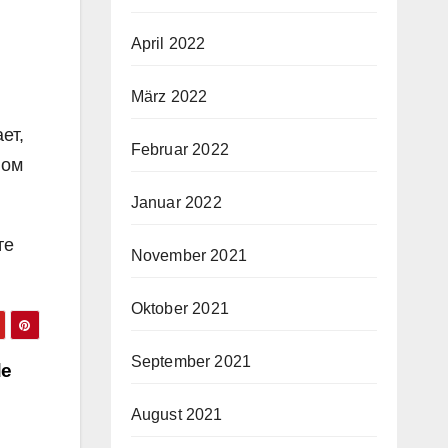
April 2022
März 2022
ет,
Februar 2022
ном
Januar 2022
те
November 2021
Oktober 2021
September 2021
de
August 2021