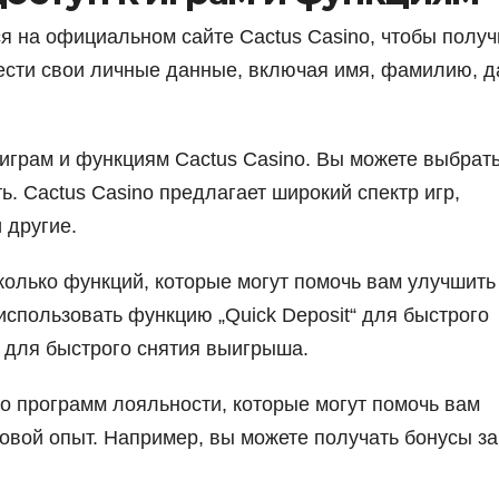
я на официальном сайте Cactus Casino, чтобы получ
вести свои личные данные, включая имя, фамилию, д
 играм и функциям Cactus Casino. Вы можете выбрат
ть. Cactus Casino предлагает широкий спектр игр,
 другие.
сколько функций, которые могут помочь вам улучшить
использовать функцию „Quick Deposit“ для быстрого
“ для быстрого снятия выигрыша.
ко программ лояльности, которые могут помочь вам
овой опыт. Например, вы можете получать бонусы за