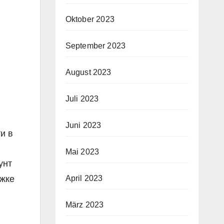
Oktober 2023
September 2023
August 2023
Juli 2023
Juni 2023
и в
Mai 2023
унт
ржке
April 2023
März 2023