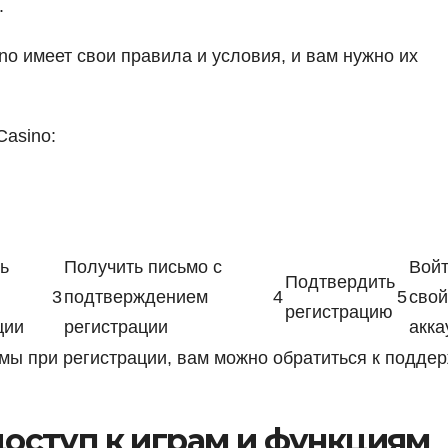
.
no имеет свои правила и условия, и вам нужно их
Casino:
ь
Получить письмо с
Войт
Подтвердить
3
подтверждением
4
5
свой
регистрацию
ции
регистрации
акка
мы при регистрации, вам можно обратиться к подде
 доступ к играм и функциям