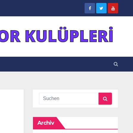
Archiv