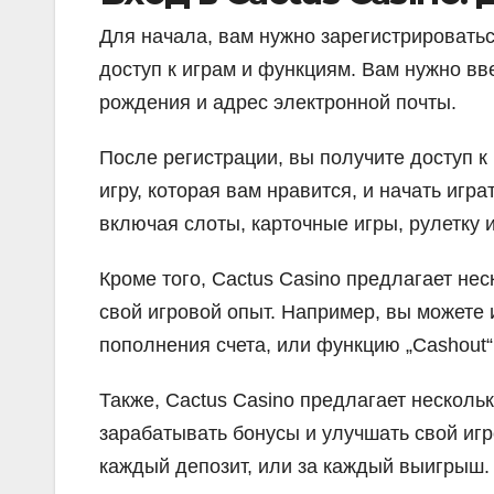
Для начала, вам нужно зарегистрироватьс
доступ к играм и функциям. Вам нужно в
рождения и адрес электронной почты.
После регистрации, вы получите доступ к
игру, которая вам нравится, и начать игра
включая слоты, карточные игры, рулетку и
Кроме того, Cactus Casino предлагает не
свой игровой опыт. Например, вы можете 
пополнения счета, или функцию „Cashout
Также, Cactus Casino предлагает несколь
зарабатывать бонусы и улучшать свой игр
каждый депозит, или за каждый выигрыш.