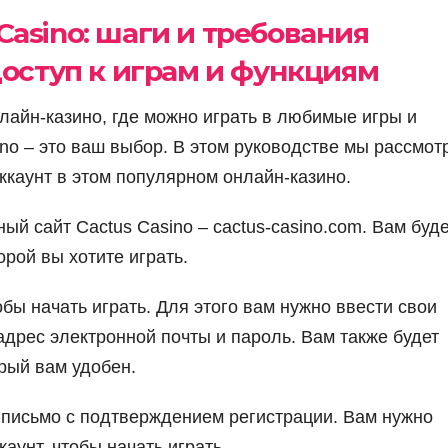
Casino: шаги и требования
 доступ к играм и функциям
лайн-казино, где можно играть в любимые игры и
ino – это ваш выбор. В этом руководстве мы рассмот
аккаунт в этом популярном онлайн-казино.
й сайт Cactus Casino – cactus-casino.com. Вам буде
орой вы хотите играть.
бы начать играть. Для этого вам нужно ввести свои
дрес электронной почты и пароль. Вам также будет
рый вам удобен.
 письмо с подтверждением регистрации. Вам нужно
аунт, чтобы начать играть.