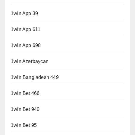
1win App 39
1win App 611
1win App 698
1win Azərbaycan
1win Bangladesh 449
1win Bet 466
1win Bet 940
1win Bet 95