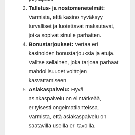
Talletus- ja nostomenetelmät:
Varmista, että kasino hyväksyy
turvalliset ja luotettavat maksutavat,
jotka sopivat sinulle parhaiten.
Bonustarjoukset:
Vertaa eri
kasinoiden bonustarjouksia ja etuja.
Valitse sellainen, joka tarjoaa parhaat
mahdollisuudet voittojen
kasvattamiseen.
Asiakaspalvelu:
Hyvä
asiakaspalvelu on elintärkeää,
erityisesti ongelmatilanteissa.
Varmista, että asiakaspalvelu on
saatavilla useilla eri tavoilla.