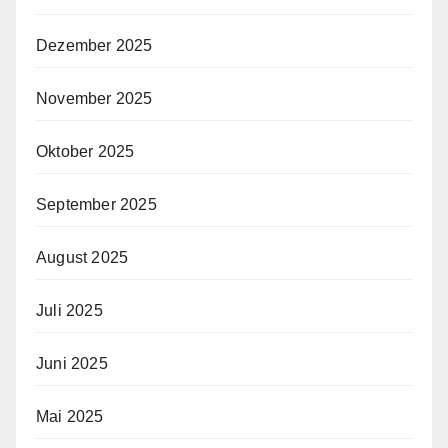
Dezember 2025
November 2025
Oktober 2025
September 2025
August 2025
Juli 2025
Juni 2025
Mai 2025