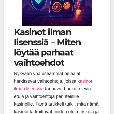
Kasinot ilman
lisenssiä – Miten
löytää parhaat
vaihtoehdot
Nykyään yhä useammat pelaajat
harkitsevat vaihtoehtoja, joissa
kasinot
ilman lisenssiä
tarjoavat houkuttelevia
etuja ja vaihtoehtoja perinteisille
kasinoille. Tämä artikkeli tutkii, mitä nämä
kasinot tarkoittavat, niiden etuja, riskejä ja