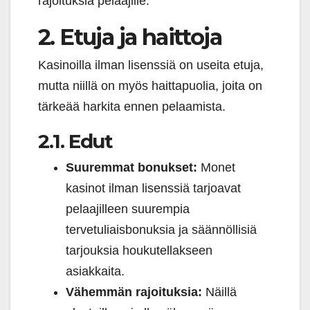
rajoituksia pelaajille.
2. Etuja ja haittoja
Kasinoilla ilman lisenssiä on useita etuja,
mutta niillä on myös haittapuolia, joita on
tärkeää harkita ennen pelaamista.
2.1. Edut
Suuremmat bonukset:
Monet
kasinot ilman lisenssiä tarjoavat
pelaajilleen suurempia
tervetuliaisbonuksia ja säännöllisiä
tarjouksia houkutellakseen
asiakkaita.
Vähemmän rajoituksia:
Näillä