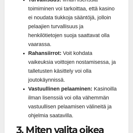
toimiminen voi tarkoittaa, että kasino
ei noudata tiukkoja sääntöjä, jolloin
pelaajien turvallisuus ja
henkilötietojen suoja saattavat olla
vaarassa.
Rahansiirrot:
Voit kohdata
vaikeuksia voittojen nostamisessa, ja
talletusten käsittely voi olla
joutokäynnissä.
Vastuullinen pelaaminen:
Kasinoilla
ilman lisenssiä voi olla vähemmän
vastuullisen pelaamisen välineitä ja
ohjelmia saatavilla.
3. Miten valita oikea