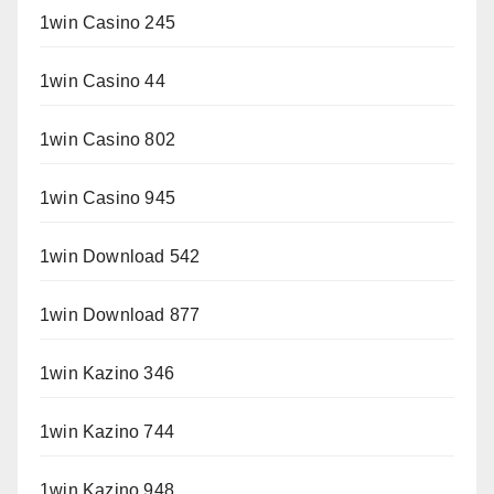
1win Casino 245
1win Casino 44
1win Casino 802
1win Casino 945
1win Download 542
1win Download 877
1win Kazino 346
1win Kazino 744
1win Kazino 948