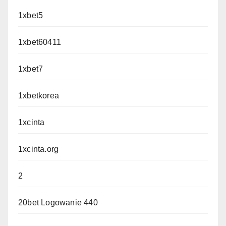
1xbet5
1xbet60411
1xbet7
1xbetkorea
1xcinta
1xcinta.org
2
20bet Logowanie 440