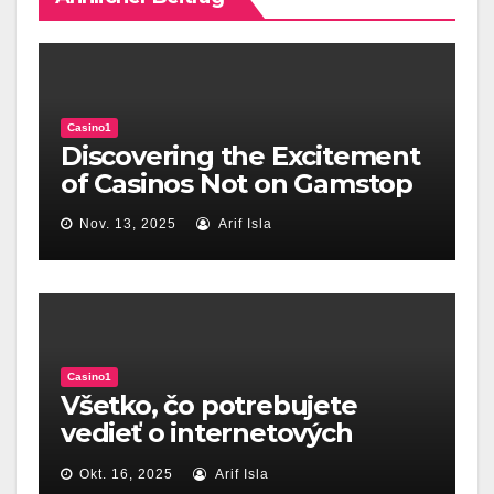
Casino1
Discovering the Excitement
of Casinos Not on Gamstop
Nov. 13, 2025
Arif Isla
Casino1
Všetko, čo potrebujete
vedieť o internetových
kasínach 1026329938
Okt. 16, 2025
Arif Isla