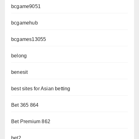
bcgame9051
bcgamehub
bcgames13055
belong
benesit
best sites for Asian betting
Bet 365 864
Bet Premium 862
bet2