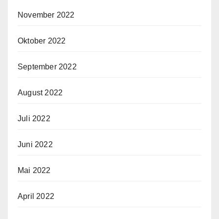
November 2022
Oktober 2022
September 2022
August 2022
Juli 2022
Juni 2022
Mai 2022
April 2022