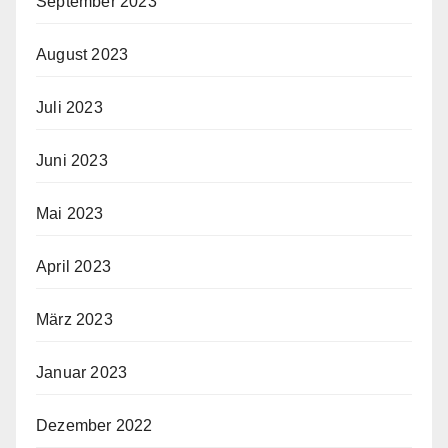
September 2023
August 2023
Juli 2023
Juni 2023
Mai 2023
April 2023
März 2023
Januar 2023
Dezember 2022