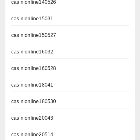
casinionline140526
casinionline15031
casinionline150527
casinionline16032
casinionline160528
casinionline18041
casinionline180530
casinionline20043
casinionline20514