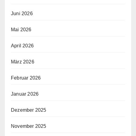
Juni 2026
Mai 2026
April 2026
März 2026
Februar 2026
Januar 2026
Dezember 2025
November 2025