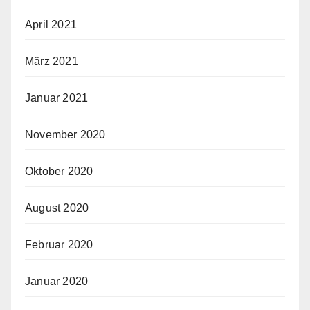
April 2021
März 2021
Januar 2021
November 2020
Oktober 2020
August 2020
Februar 2020
Januar 2020