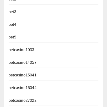
bet3
bet4
bet5
betcasino1033
betcasino14057
betcasino15041
betcasino16044
betcasino27022