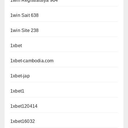
1win Registratsiya 964
1win Sait 638
1win Site 238
1xbet
1xbet-cambodia.com
1xbet-jap
1xbet1
1xbet120414
1xbet16032