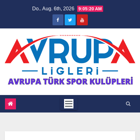
Zum
Do.. Aug. 6th, 2026
9:05:21 AM
Inhalt
springen