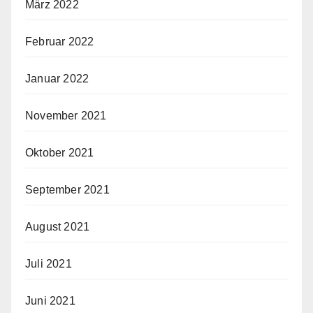
März 2022
Februar 2022
Januar 2022
November 2021
Oktober 2021
September 2021
August 2021
Juli 2021
Juni 2021