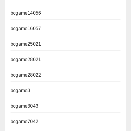
bcgame14056
bcgame16057
bcgame25021
bcgame28021
bcgame28022
bcgame3
bcgame3043
bcgame7042