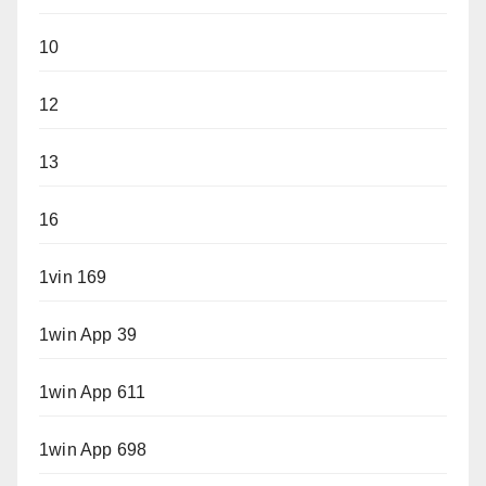
10
12
13
16
1vin 169
1win App 39
1win App 611
1win App 698