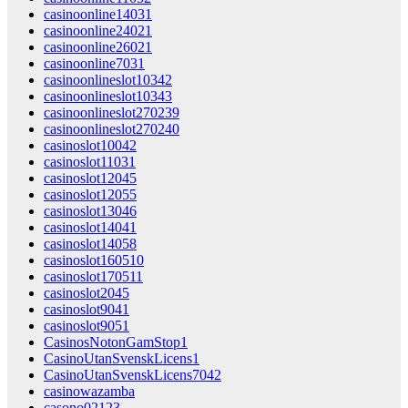
casinoonline14031
casinoonline24021
casinoonline26021
casinoonline7031
casinoonlineslot10342
casinoonlineslot10343
casinoonlineslot270239
casinoonlineslot270240
casinoslot10042
casinoslot11031
casinoslot12045
casinoslot12055
casinoslot13046
casinoslot14041
casinoslot14058
casinoslot160510
casinoslot170511
casinoslot2045
casinoslot9041
casinoslot9051
CasinosNotonGamStop1
CasinoUtanSvenskLicens1
CasinoUtanSvenskLicens7042
casinowazamba
casono02123