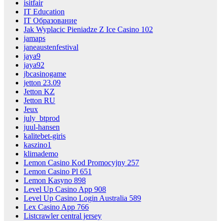
isitfair
IT Education
IT Образование
Jak Wyplacic Pieniadze Z Ice Casino 102
jamaps
janeaustenfestival
jaya9
jaya92
jbcasinogame
jetton 23.09
Jetton KZ
Jetton RU
Jeux
july_btprod
juul-hansen
kalitebet-giris
kaszino1
klimademo
Lemon Casino Kod Promocyjny 257
Lemon Casino Pl 651
Lemon Kasyno 898
Level Up Casino App 908
Level Up Casino Login Australia 589
Lex Casino App 766
Listcrawler central jersey