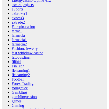
Energycasino Opinie 412
escort projects
eSports
exbroker1
exness3
extrade2
Fairspin-casino
farma3
farmacia
farmacia1
farmacia2
Fashion, Jewelry
fast withdraw casino
fatboysdiner
filibid
FinTech
flelearning1
flelearning2
Football
Forex Trading
forlagetlee
Gambling
gambling/casino
games
Gaming