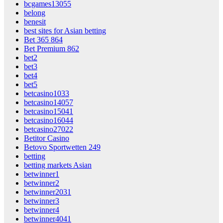
bcgames13055
belong
benesit
best sites for Asian betting
Bet 365 864
Bet Premium 862
bet2
bet3
bet4
bet5
betcasino1033
betcasino14057
betcasino15041
betcasino16044
betcasino27022
Betitor Casino
Betovo Sportwetten 249
betting
betting markets Asian
betwinner1
betwinner2
betwinner2031
betwinner3
betwinner4
betwinner4041