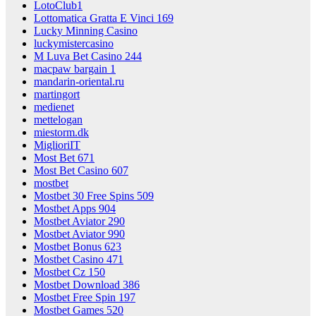
LotoClub1
Lottomatica Gratta E Vinci 169
Lucky Minning Casino
luckymistercasino
M Luva Bet Casino 244
macpaw bargain 1
mandarin-oriental.ru
martingort
medienet
mettelogan
miestorm.dk
MiglioriIT
Most Bet 671
Most Bet Casino 607
mostbet
Mostbet 30 Free Spins 509
Mostbet Apps 904
Mostbet Aviator 290
Mostbet Aviator 990
Mostbet Bonus 623
Mostbet Casino 471
Mostbet Cz 150
Mostbet Download 386
Mostbet Free Spin 197
Mostbet Games 520