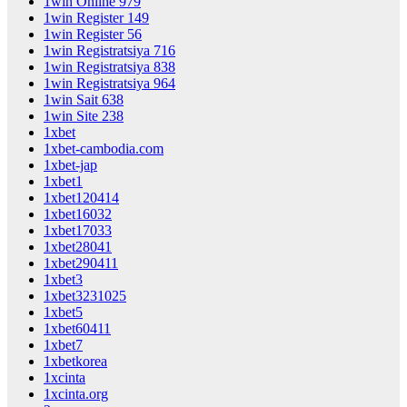
1win Online 979
1win Register 149
1win Register 56
1win Registratsiya 716
1win Registratsiya 838
1win Registratsiya 964
1win Sait 638
1win Site 238
1xbet
1xbet-cambodia.com
1xbet-jap
1xbet1
1xbet120414
1xbet16032
1xbet17033
1xbet28041
1xbet290411
1xbet3
1xbet3231025
1xbet5
1xbet60411
1xbet7
1xbetkorea
1xcinta
1xcinta.org