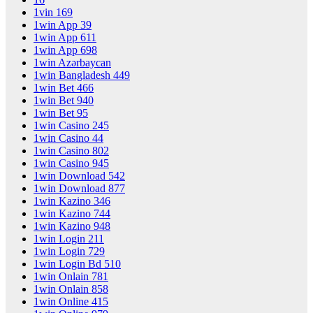
1vin 169
1win App 39
1win App 611
1win App 698
1win Azərbaycan
1win Bangladesh 449
1win Bet 466
1win Bet 940
1win Bet 95
1win Casino 245
1win Casino 44
1win Casino 802
1win Casino 945
1win Download 542
1win Download 877
1win Kazino 346
1win Kazino 744
1win Kazino 948
1win Login 211
1win Login 729
1win Login Bd 510
1win Onlain 781
1win Onlain 858
1win Online 415