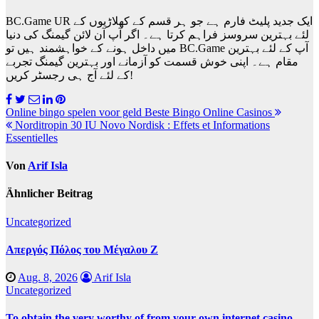
BC.Game UR ایک جدید پلیٹ فارم ہے جو ہر قسم کے کھلاڑیوں کے
لئے بہترین سروسز فراہم کرتا ہے۔ اگر آپ آن لائن گیمنگ کی دنیا
میں داخل ہونے کے خواہشمند ہیں تو BC.Game آپ کے لئے بہترین
مقام ہے۔ اپنی خوش قسمت کو آزمانے اور بہترین گیمنگ تجربے
کے لئے آج ہی رجسٹر کریں!
Beitragsnavigation
Online bingo spelen voor geld Beste Bingo Online Casinos
Norditropin 30 IU Novo Nordisk : Effets et Informations
Essentielles
Von
Arif Isla
Ähnlicher Beitrag
Uncategorized
Απεργός Πόλος του Μέγαλου Ζ
Aug. 8, 2026
Arif Isla
Uncategorized
To obtain the very worthy of from your own internet casino