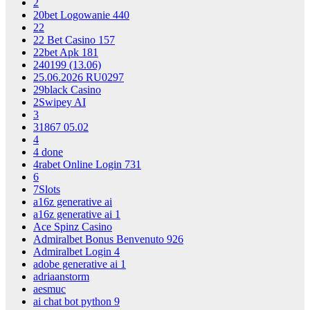
2
20bet Logowanie 440
22
22 Bet Casino 157
22bet Apk 181
240199 (13.06)
25.06.2026 RU0297
29black Casino
2Swipey AI
3
31867 05.02
4
4 done
4rabet Online Login 731
6
7Slots
a16z generative ai
a16z generative ai 1
Ace Spinz Casino
Admiralbet Bonus Benvenuto 926
Admiralbet Login 4
adobe generative ai 1
adriaanstorm
aesmuc
ai chat bot python 9