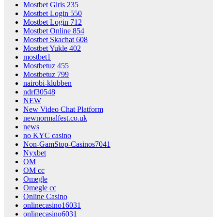
Mostbet Giris 235
Mostbet Login 550
Mostbet Login 712
Mostbet Online 854
Mostbet Skachat 608
Mostbet Yukle 402
mostbet1
Mostbetuz 455
Mostbetuz 799
nairobi-klubben
ndrf30548
NEW
New Video Chat Platform
newnormalfest.co.uk
news
no KYC casino
Non-GamStop-Casinos7041
Nyxbet
OM
OM cc
Omegle
Omegle cc
Online Casino
onlinecasino16031
onlinecasino6031