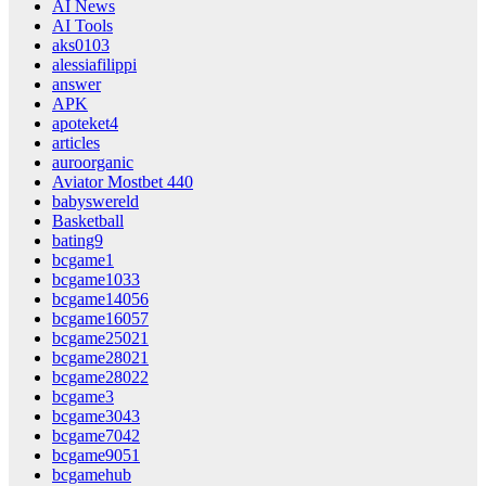
AI News
AI Tools
aks0103
alessiafilippi
answer
APK
apoteket4
articles
auroorganic
Aviator Mostbet 440
babyswereld
Basketball
bating9
bcgame1
bcgame1033
bcgame14056
bcgame16057
bcgame25021
bcgame28021
bcgame28022
bcgame3
bcgame3043
bcgame7042
bcgame9051
bcgamehub