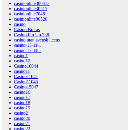
casinionline300413
casinionline30515
casinionline7048
casinionline80520
casino
Casino Bonus
Casino Pin Up 738
casino utan svensk licens
casino-15-11-1
casino-17-11-1
casino1
casino10
Casino10044
casino11
Casino11041
Casino11045
Casino15047
casino16
casino17
casino18
casino19
casino2
casino20
casino21
casino22