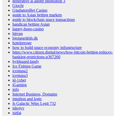
generative ai adobe photoshop 3
Giochi
GladiatorsBet Casino
guide to Asian betting markets
guide to blockchain space transactions
handicap betting Asian
happy-hugo-casino
hitvpn
hjemmeikbh.dk
hotelpreuge
how to build space economy infrastructure
https://www.citizen.digital/news/how-bitcoin-betting-reduces-
banking-restrictions-n367260
hyldgaard-landy
Ice Fishing Game
icestupa2
icestupa3
id-1xbet
iGaming
info
Internet Business, Domains
intuition and logic
Is Galactic Wins Legit 732
ishojvv
isitfai