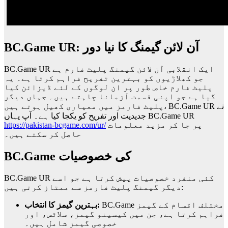
BC.Game UR: آن لائن گیمنگ کا نیا دور
BC.Game UR ایک انقلابی آن لائن گیمنگ پلیٹ فارم ہے
جو کھلاڑیوں کو بہترین تفریح فراہم کرتا ہے۔ یہ
پلیٹ فارم خاص طور پر ان لوگوں کے لئے ڈیزائن کیا
گیا ہے جو اپنی قسمت آزمانا چاہتے ہیں۔ جہاں دیگر
پلیٹ فارمز میں معیاری کھیل ہوتے ہیں، BC.Game UR نے
جدیدیت اور تفریح کو یکجا کیا ہے۔ آپ یہاں BC.Game UR
https://pakistan-bcgame.com/ur/
پر جا کر مزید معلومات
حاصل کر سکتے ہیں۔
BC.Game کی خصوصیات
BC.Game UR کئی منفرد خصوصیات پیش کرتا ہے جو اسے
دیگر گیمنگ پلیٹ فارمز سے ممتاز کرتی ہیں:
BC.Game مختلف اقسام کے گیمز
بہترین گیمز کا انتخاب:
فراہم کرتا ہے، جن میں کیسینو گیمز، سلاٹس، اور
خصوصی گیمز شامل ہیں۔