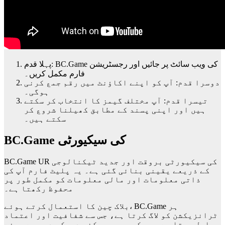
پہلا قدم: BC.Game کی ویب سائٹ پر جائیں اور رجسٹریشن
فارم مکمل کریں۔
دوسرا قدم: آپ کو اپنے اکاؤنٹ میں رقم جمع کرنی
ہوگی۔
تیسرا قدم: آپ مختلف گیمز کا انتخاب کر سکتے
ہیں اور اپنی پسند کے مطابق کھیلنا شروع کر
سکتے ہیں۔
BC.Game کی سیکیورٹی
BC.Game UR کی سیکیورٹی بروقت اور جدید ٹیکنالوجی
کے ذریعے یقینی بنائی گئی ہے۔ یہ پلیٹ فارم آپ کی
ذاتی معلومات اور مالی معلومات کو مکمل طور پر
محفوظ رکھتا ہے۔
بلاک چین کا استعمال کرتے ہوئے، BC.Game ہر
ٹرانزیکشن کو لاگ کرتا ہے، جس سے شفافیت اور اعتماد
حاصل ہوتا ہے۔ یہ کسی بھی ممکنہ دھوکہ دہی سے بچنے