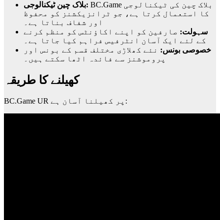
BC.Game بلاک چین کی ٹیکنالوجی
بلاک چین ٹیکنالوجی:
کا استعمال کرتا ہے، جو ٹرانزیکشنز کو محفوظ
اور شفاف بناتا ہے۔
سہولت:
صارفین کو اپنے اکاؤنٹس کو منظم کرنے
کے لئے ایک آسان انٹرفیس فراہم کیا جاتا ہے۔
خصوصی بونس:
نئے کھلاڑی مختلف قسم کے بونس اور
پروموشنز سے فائدہ اٹھا سکتے ہیں۔
کھیلنے کا طریقہ
BC.Game UR پر کھیلنا آسان ہے: