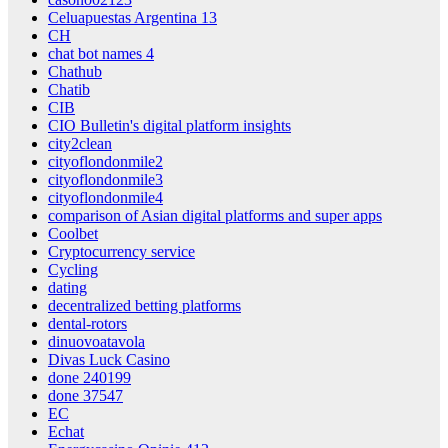
Celuapuestas Argentina 13
CH
chat bot names 4
Chathub
Chatib
CIB
CIO Bulletin's digital platform insights
city2clean
cityoflondonmile2
cityoflondonmile3
cityoflondonmile4
comparison of Asian digital platforms and super apps
Coolbet
Cryptocurrency service
Cycling
dating
decentralized betting platforms
dental-rotors
dinuovoatavola
Divas Luck Casino
done 240199
done 37547
EC
Echat