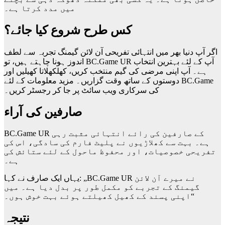
میں مدد کرتا ہے۔
کس طرح شروع کیا جائے؟
اگر آپ دنیا بھر میں انتہائی تفریحی آن لائن گیمنگ تجربہ سے لطف
اندوز ہونا چاہتے ہیں، تو BC.Game UR آپ کے لئے بہترین انتخاب
ہے۔ آپ اپنی مرضی کی گیم منتخب کریں، کھلکھلاتا کھیلیں اور
دوستوں کے ساتھ وقت گزاریں۔ مزید معلومات کے لئے BC.Game
کی سرکاری ویب سائٹ پر جا کر رجسٹر کریں۔
صارفین کی آراء
BC.Game UR کے صارفین کی رائے انتہائی مثبت رہی
ہے۔ بہت سے کھلاڑیوں نے پلیٹ فارم کی سادگی، اس کی
تفریحی خصوصیات، اور محفوظ ماحول کے لئے ستائش کی
ہے۔
یہاں ایک صارف نے کہا: „BC.Game UR نے میرے آن لائن
گیمنگ کے تجربے کو مکمل طور پر بدل دیا ہے۔ میں
اپنی پسند کے کھیل کھیلتے ہوئے بہت خوش ہوں۔“
نتیجہ