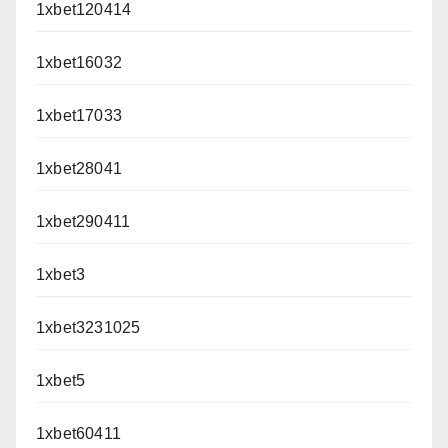
1xbet120414
1xbet16032
1xbet17033
1xbet28041
1xbet290411
1xbet3
1xbet3231025
1xbet5
1xbet60411