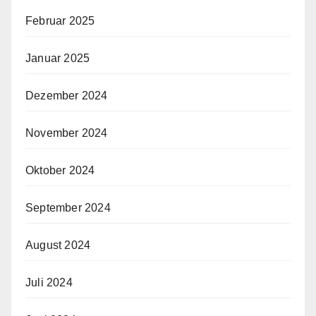
Februar 2025
Januar 2025
Dezember 2024
November 2024
Oktober 2024
September 2024
August 2024
Juli 2024