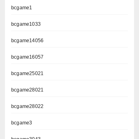
bcgame1
bcgame1033
bcgame14056
bcgame16057
bcgame25021
bcgame28021
bcgame28022
bcgame3