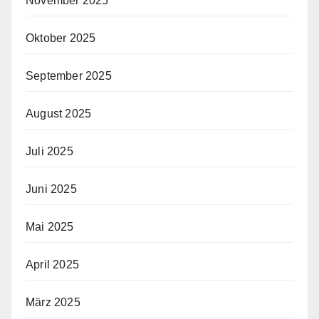
November 2025
Oktober 2025
September 2025
August 2025
Juli 2025
Juni 2025
Mai 2025
April 2025
März 2025