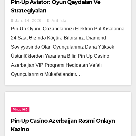
Pin-Up Aviator: Oyun Qaydaları Və
Strategiyaları
Jan. 14, 2026
Arif Isla
Pin-Up Oyunu Qazanclarınızı Elektron Pul Kisələrinə
24 Saat Ərzində Köçürə Bilərsiniz. Diamond
Səviyyəsində Olan Oyunçularımız Daha Yüksək
Üstünlüklərdən Yararlana Bilir. Pin Up Casino
Azerbaijan VIP Proqramı Həqiqətən Vəfalı
Oyunçularımızı Mükafatlandırır.…
Pinup 965
Pin-Up Casino Azerbaijan Rəsmi Onlayn
Kazino