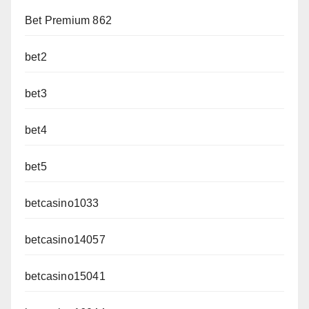
Bet Premium 862
bet2
bet3
bet4
bet5
betcasino1033
betcasino14057
betcasino15041