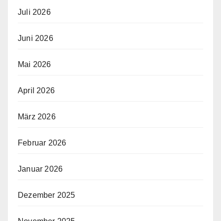
Juli 2026
Juni 2026
Mai 2026
April 2026
März 2026
Februar 2026
Januar 2026
Dezember 2025