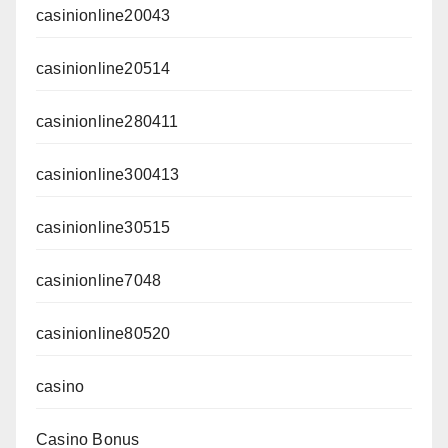
casinionline20043
casinionline20514
casinionline280411
casinionline300413
casinionline30515
casinionline7048
casinionline80520
casino
Casino Bonus