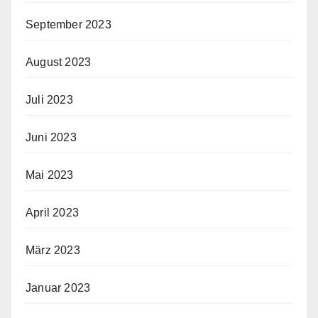
September 2023
August 2023
Juli 2023
Juni 2023
Mai 2023
April 2023
März 2023
Januar 2023