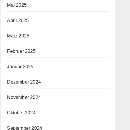
Mai 2025
April 2025
März 2025
Februar 2025
Januar 2025
Dezember 2024
November 2024
Oktober 2024
September 2024