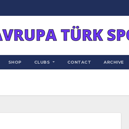
SHOP
CLUBS
CONTACT
ARCHIVE