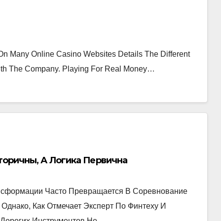
n Many Online Casino Websites Details The Different
ith The Company. Playing For Real Money…
оричны, А Логика Первична
нсформации Часто Превращается В Соревнование
 Однако, Как Отмечает Эксперт По Финтеху И
 Дорогих Инструментов Не…