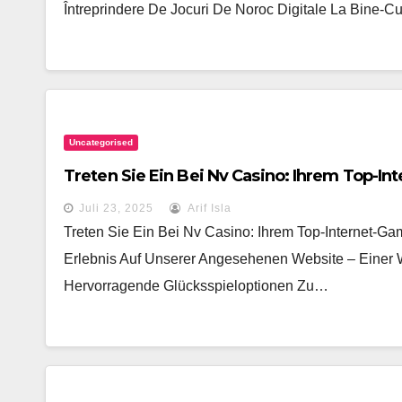
Întreprindere De Jocuri De Noroc Digitale La Bine-C
Uncategorised
Treten Sie Ein Bei Nv Casino: Ihrem Top-I
Juli 23, 2025
Arif Isla
Treten Sie Ein Bei Nv Casino: Ihrem Top-Internet-G
Erlebnis Auf Unserer Angesehenen Website – Einer W
Hervorragende Glücksspieloptionen Zu…