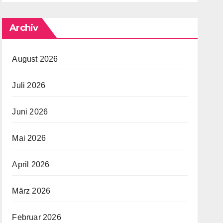
Archiv
August 2026
Juli 2026
Juni 2026
Mai 2026
April 2026
März 2026
Februar 2026