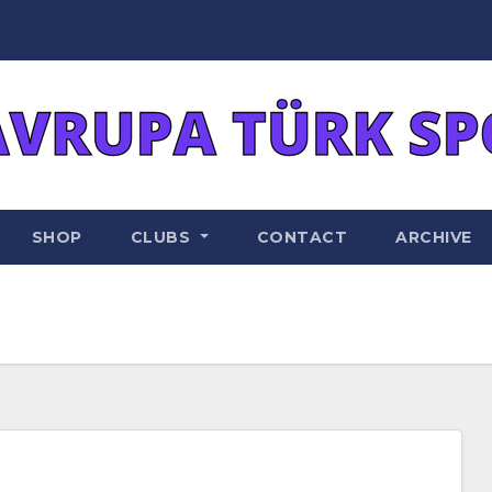
SHOP
CLUBS
CONTACT
ARCHIVE