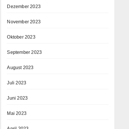
Dezember 2023
November 2023
Oktober 2023
September 2023
August 2023
Juli 2023
Juni 2023
Mai 2023
April 2023