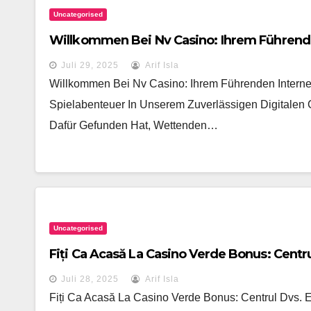
Uncategorised
Willkommen Bei Nv Casino: Ihrem Führende
Juli 29, 2025
Arif Isla
Willkommen Bei Nv Casino: Ihrem Führenden Internet-
Spielabenteuer In Unserem Zuverlässigen Digitalen
Dafür Gefunden Hat, Wettenden…
Uncategorised
Fiți Ca Acasă La Casino Verde Bonus: Centr
Juli 28, 2025
Arif Isla
Fiți Ca Acasă La Casino Verde Bonus: Centrul Dvs.