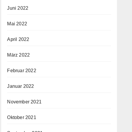
Juni 2022
Mai 2022
April 2022
März 2022
Februar 2022
Januar 2022
November 2021
Oktober 2021