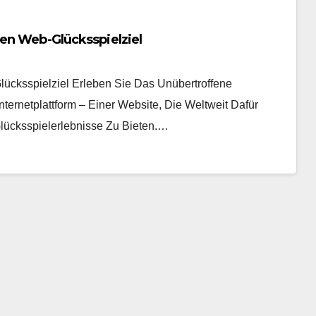
en Web-Glücksspielziel
cksspielziel Erleben Sie Das Unübertroffene
ernetplattform – Einer Website, Die Weltweit Dafür
lücksspielerlebnisse Zu Bieten.…