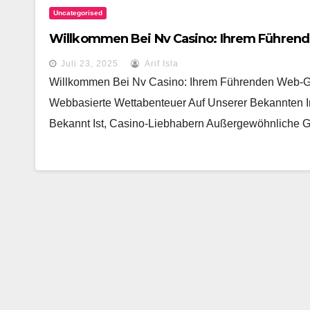
Uncategorised
Willkommen Bei Nv Casino: Ihrem Führend
Juli 23, 2025
Arif Isla
Willkommen Bei Nv Casino: Ihrem Führenden Web-Glü
Webbasierte Wettabenteuer Auf Unserer Bekannten Int
Bekannt Ist, Casino-Liebhabern Außergewöhnliche G