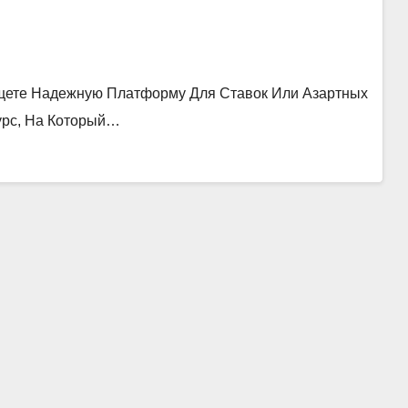
щете Надежную Платформу Для Ставок Или Азартных
урс, На Который…