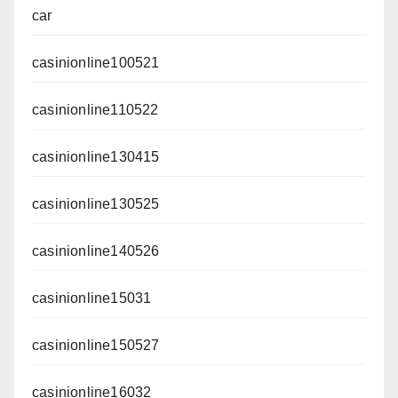
car
casinionline100521
casinionline110522
casinionline130415
casinionline130525
casinionline140526
casinionline15031
casinionline150527
casinionline16032