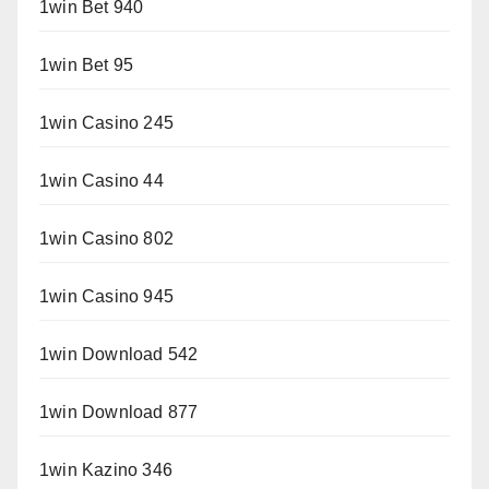
1win Bet 940
1win Bet 95
1win Casino 245
1win Casino 44
1win Casino 802
1win Casino 945
1win Download 542
1win Download 877
1win Kazino 346