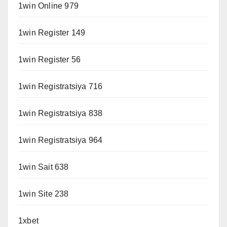
1win Online 979
1win Register 149
1win Register 56
1win Registratsiya 716
1win Registratsiya 838
1win Registratsiya 964
1win Sait 638
1win Site 238
1xbet