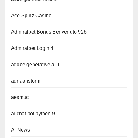
Ace Spinz Casino
Admiralbet Bonus Benvenuto 926
Admiralbet Login 4
adobe generative ai 1
adriaanstorm
aesmuc
ai chat bot python 9
AI News