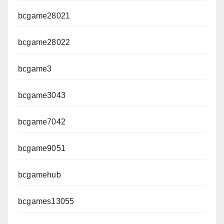
bcgame28021
bcgame28022
bcgame3
bcgame3043
bcgame7042
bcgame9051
bcgamehub
bcgames13055