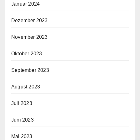
Januar 2024
Dezember 2023
November 2023
Oktober 2023
September 2023
August 2023
Juli 2023
Juni 2023
Mai 2023