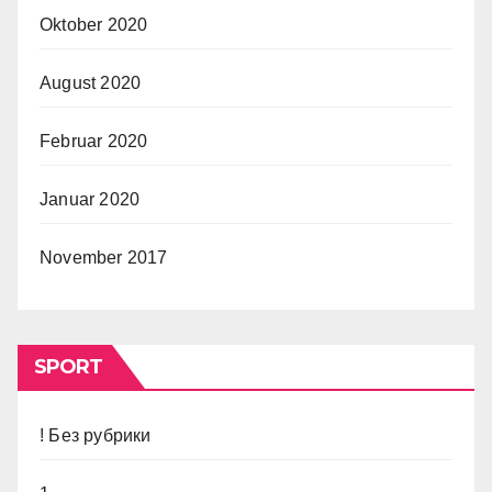
Oktober 2020
August 2020
Februar 2020
Januar 2020
November 2017
SPORT
! Без рубрики