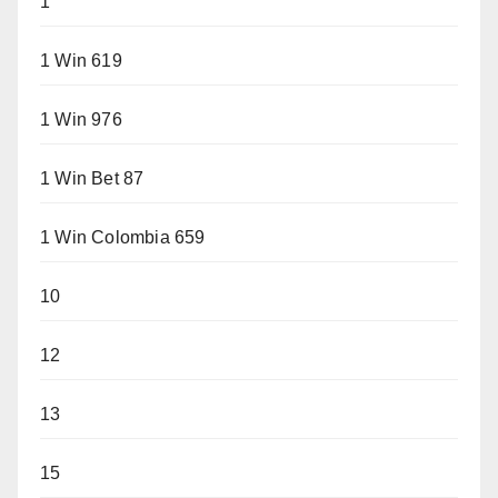
1
1 Win 619
1 Win 976
1 Win Bet 87
1 Win Colombia 659
10
12
13
15