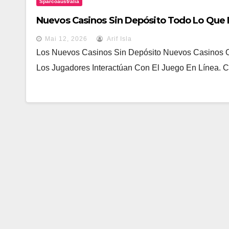
Sparcoaustralia
Nuevos Casinos Sin Depósito Todo Lo Que 
Mai 12, 2026
Arif Isla
Los Nuevos Casinos Sin Depósito Nuevos Casinos 
Los Jugadores Interactúan Con El Juego En Línea.