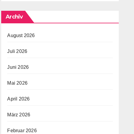
Archiv
August 2026
Juli 2026
Juni 2026
Mai 2026
April 2026
März 2026
Februar 2026