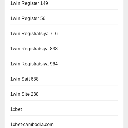
1win Register 149
1win Register 56
1win Registratsiya 716
1win Registratsiya 838
1win Registratsiya 964
1win Sait 638
1win Site 238
1xbet
1xbet-cambodia.com