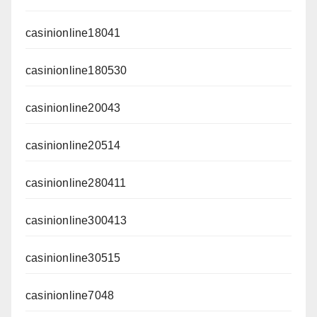
casinionline18041
casinionline180530
casinionline20043
casinionline20514
casinionline280411
casinionline300413
casinionline30515
casinionline7048