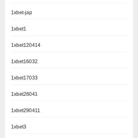
1xbet-jap
1xbet1
1xbet120414
1xbet16032
1xbet17033
1xbet28041
1xbet290411
1xbet3