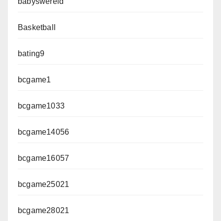
babyswereld
Basketball
bating9
bcgame1
bcgame1033
bcgame14056
bcgame16057
bcgame25021
bcgame28021