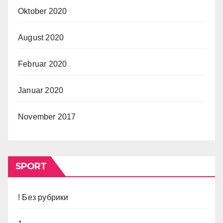
Oktober 2020
August 2020
Februar 2020
Januar 2020
November 2017
SPORT
! Без рубрики