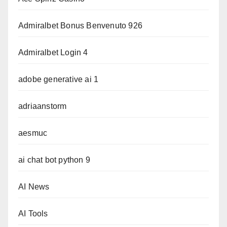
Admiralbet Bonus Benvenuto 926
Admiralbet Login 4
adobe generative ai 1
adriaanstorm
aesmuc
ai chat bot python 9
AI News
AI Tools