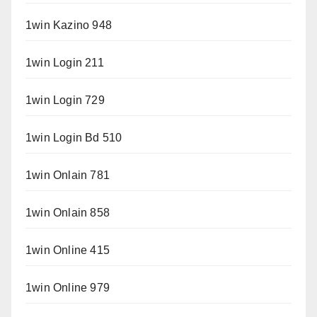
1win Kazino 948
1win Login 211
1win Login 729
1win Login Bd 510
1win Onlain 781
1win Onlain 858
1win Online 415
1win Online 979