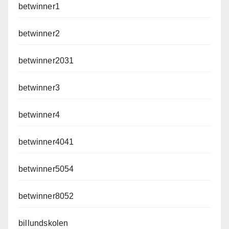
betwinner1
betwinner2
betwinner2031
betwinner3
betwinner4
betwinner4041
betwinner5054
betwinner8052
billundskolen