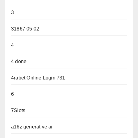
3
31867 05.02
4
4 done
4rabet Online Login 731
6
7Slots
a16z generative ai