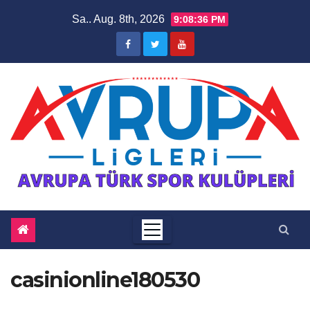
Zum
Sa.. Aug. 8th, 2026
9:08:37 PM
Inhalt
springen
casinionline180530