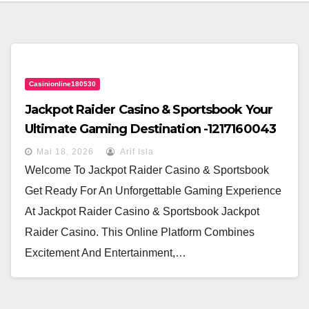
Casinionline180530
Jackpot Raider Casino & Sportsbook Your
Ultimate Gaming Destination -1217160043
Mai 18, 2026
Arif Isla
Welcome To Jackpot Raider Casino & Sportsbook
Get Ready For An Unforgettable Gaming Experience
At Jackpot Raider Casino & Sportsbook Jackpot
Raider Casino. This Online Platform Combines
Excitement And Entertainment,…