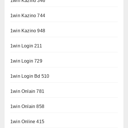
1win Kazino 346
1win Kazino 744
1win Kazino 948
1win Login 211
1win Login 729
1win Login Bd 510
1win Onlain 781
1win Onlain 858
1win Online 415