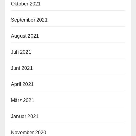
Oktober 2021
September 2021
August 2021
Juli 2021
Juni 2021
April 2021
März 2021
Januar 2021
November 2020