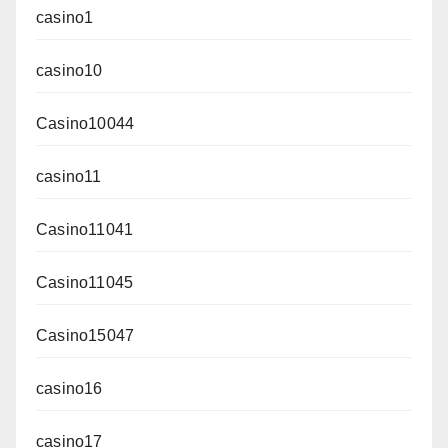
casino1
casino10
Casino10044
casino11
Casino11041
Casino11045
Casino15047
casino16
casino17