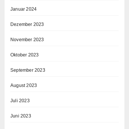
Januar 2024
Dezember 2023
November 2023
Oktober 2023
September 2023
August 2023
Juli 2023
Juni 2023