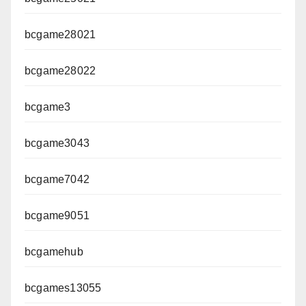
bcgame28021
bcgame28022
bcgame3
bcgame3043
bcgame7042
bcgame9051
bcgamehub
bcgames13055