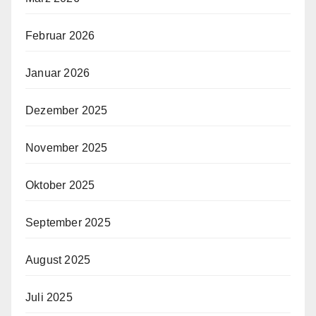
Februar 2026
Januar 2026
Dezember 2025
November 2025
Oktober 2025
September 2025
August 2025
Juli 2025