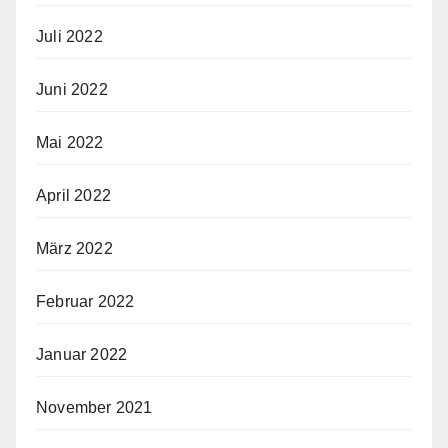
Juli 2022
Juni 2022
Mai 2022
April 2022
März 2022
Februar 2022
Januar 2022
November 2021