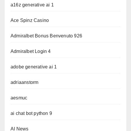
a16z generative ai 1
Ace Spinz Casino
Admiralbet Bonus Benvenuto 926
Admiralbet Login 4
adobe generative ai 1
adriaanstorm
aesmuc
ai chat bot python 9
AI News