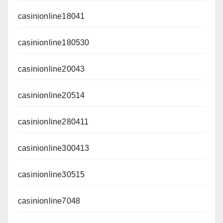
casinionline18041
casinionline180530
casinionline20043
casinionline20514
casinionline280411
casinionline300413
casinionline30515
casinionline7048