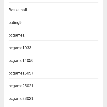
Basketball
bating9
bcgame1
bcgame1033
bcgame14056
bcgame16057
bcgame25021
bcgame28021