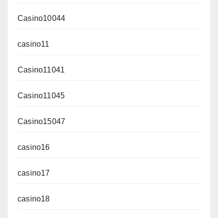
Casino10044
casino11
Casino11041
Casino11045
Casino15047
casino16
casino17
casino18