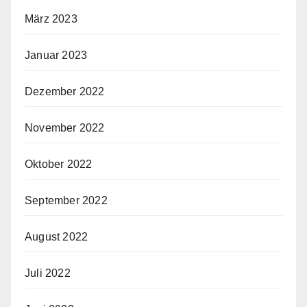
März 2023
Januar 2023
Dezember 2022
November 2022
Oktober 2022
September 2022
August 2022
Juli 2022