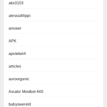
aks0103
alessiafilippi
answer
APK
apoteket4
articles
auroorganic
Aviator Mostbet 440
babyswereld