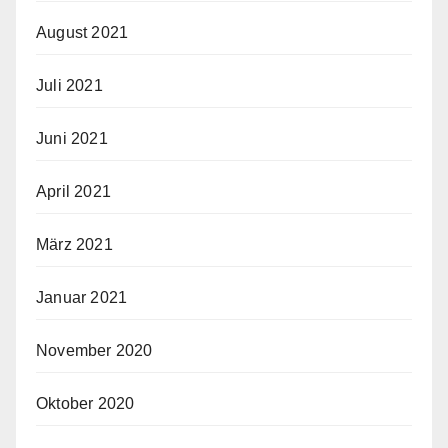
August 2021
Juli 2021
Juni 2021
April 2021
März 2021
Januar 2021
November 2020
Oktober 2020