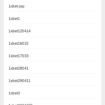
1xbet-jap
1xbet1
1xbet120414
1xbet16032
1xbet17033
1xbet28041
1xbet290411
1xbet3