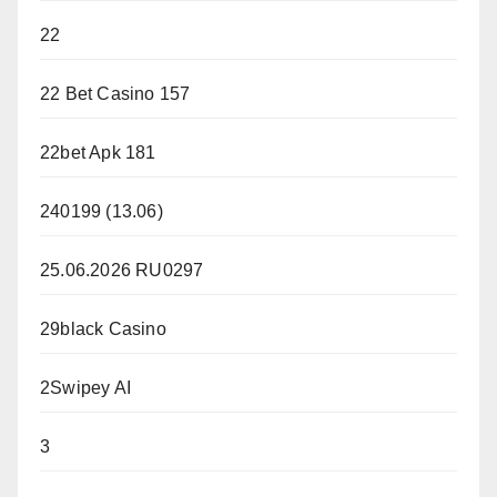
22
22 Bet Casino 157
22bet Apk 181
240199 (13.06)
25.06.2026 RU0297
29black Casino
2Swipey AI
3