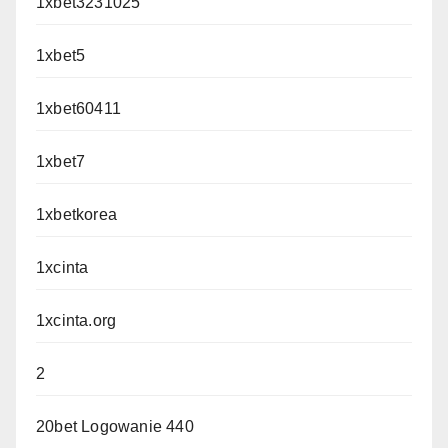
1xbet3231025
1xbet5
1xbet60411
1xbet7
1xbetkorea
1xcinta
1xcinta.org
2
20bet Logowanie 440