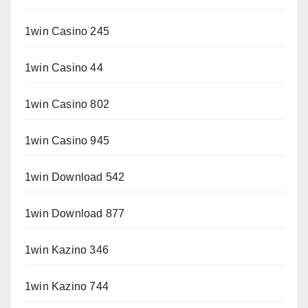
1win Casino 245
1win Casino 44
1win Casino 802
1win Casino 945
1win Download 542
1win Download 877
1win Kazino 346
1win Kazino 744