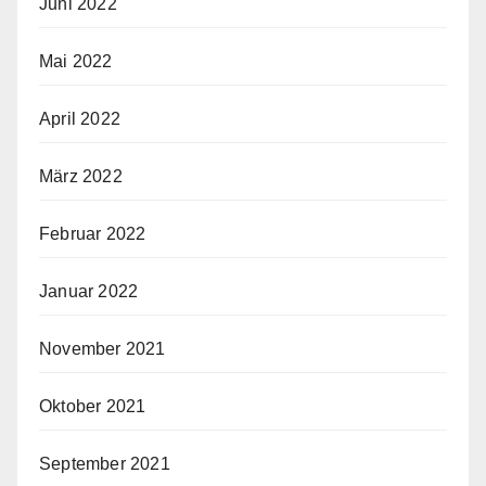
Juni 2022
Mai 2022
April 2022
März 2022
Februar 2022
Januar 2022
November 2021
Oktober 2021
September 2021