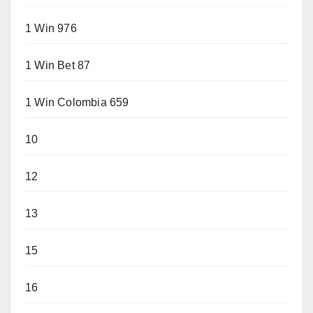
1 Win 976
1 Win Bet 87
1 Win Colombia 659
10
12
13
15
16