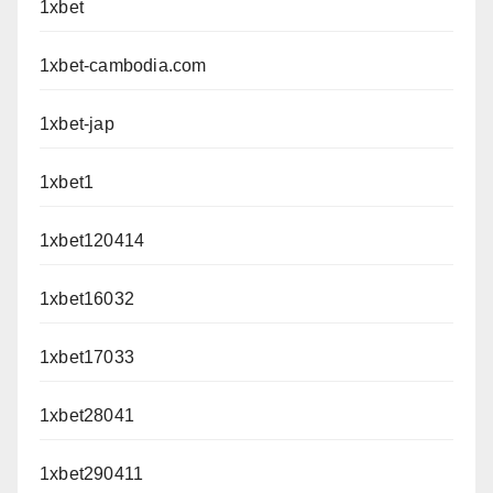
1xbet
1xbet-cambodia.com
1xbet-jap
1xbet1
1xbet120414
1xbet16032
1xbet17033
1xbet28041
1xbet290411