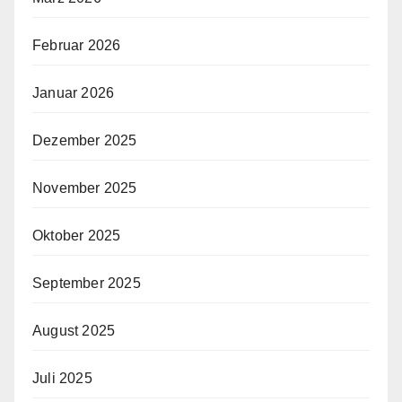
Februar 2026
Januar 2026
Dezember 2025
November 2025
Oktober 2025
September 2025
August 2025
Juli 2025