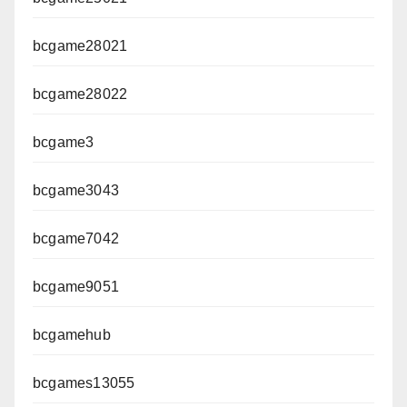
bcgame28021
bcgame28022
bcgame3
bcgame3043
bcgame7042
bcgame9051
bcgamehub
bcgames13055