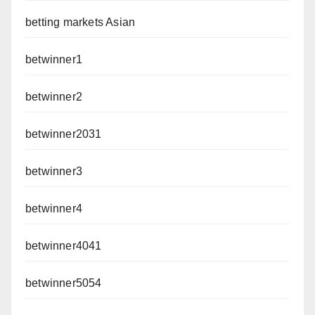
betting markets Asian
betwinner1
betwinner2
betwinner2031
betwinner3
betwinner4
betwinner4041
betwinner5054