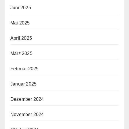
Juni 2025
Mai 2025
April 2025
März 2025
Februar 2025
Januar 2025
Dezember 2024
November 2024