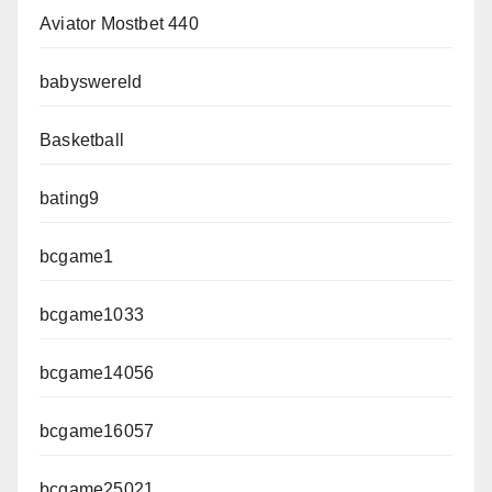
Aviator Mostbet 440
babyswereld
Basketball
bating9
bcgame1
bcgame1033
bcgame14056
bcgame16057
bcgame25021