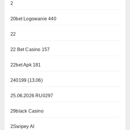
2
20bet Logowanie 440
22
22 Bet Casino 157
22bet Apk 181
240199 (13.06)
25.06.2026 RU0297
29black Casino
2Swipey AI