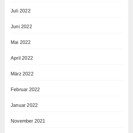
Juli 2022
Juni 2022
Mai 2022
April 2022
März 2022
Februar 2022
Januar 2022
November 2021