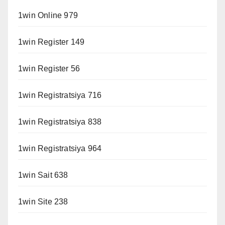
1win Online 979
1win Register 149
1win Register 56
1win Registratsiya 716
1win Registratsiya 838
1win Registratsiya 964
1win Sait 638
1win Site 238