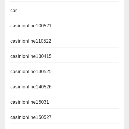
car
casinionline100521
casinionline110522
casinionline130415
casinionline130525
casinionline140526
casinionline15031
casinionline150527