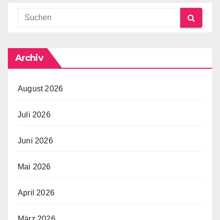
Archiv
August 2026
Juli 2026
Juni 2026
Mai 2026
April 2026
März 2026