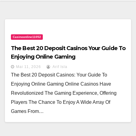
Casinoonline11052
The Best 20 Deposit Casinos Your Guide To
Enjoying Online Gaming
Mai 11, 2026
Arif Isla
The Best 20 Deposit Casinos: Your Guide To
Enjoying Online Gaming Online Casinos Have
Revolutionized The Gaming Experience, Offering
Players The Chance To Enjoy A Wide Array Of
Games From…