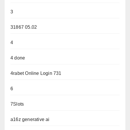
3
31867 05.02
4
4 done
4rabet Online Login 731
6
7Slots
a16z generative ai