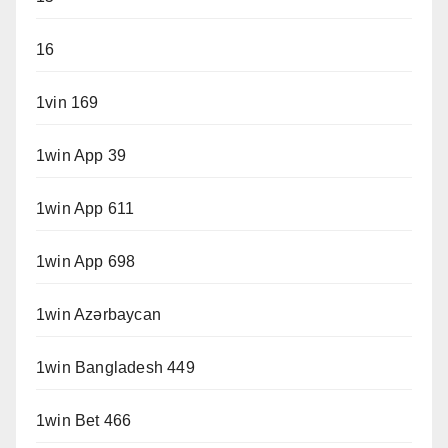
16
1vin 169
1win App 39
1win App 611
1win App 698
1win Azərbaycan
1win Bangladesh 449
1win Bet 466