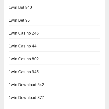
1win Bet 940
1win Bet 95
1win Casino 245
1win Casino 44
1win Casino 802
1win Casino 945
1win Download 542
1win Download 877