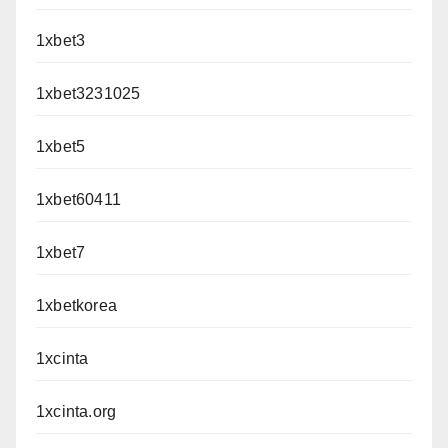
1xbet3
1xbet3231025
1xbet5
1xbet60411
1xbet7
1xbetkorea
1xcinta
1xcinta.org