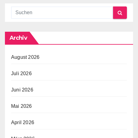
Archiv
August 2026
Juli 2026
Juni 2026
Mai 2026
April 2026