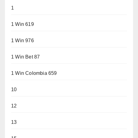
1
1 Win 619
1 Win 976
1 Win Bet 87
1 Win Colombia 659
10
12
13