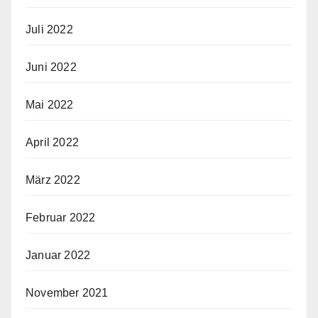
Juli 2022
Juni 2022
Mai 2022
April 2022
März 2022
Februar 2022
Januar 2022
November 2021