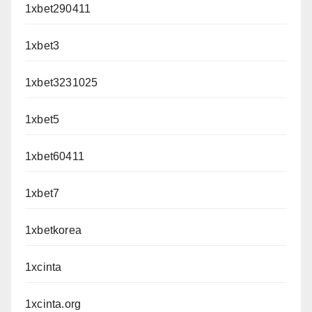
1xbet290411
1xbet3
1xbet3231025
1xbet5
1xbet60411
1xbet7
1xbetkorea
1xcinta
1xcinta.org