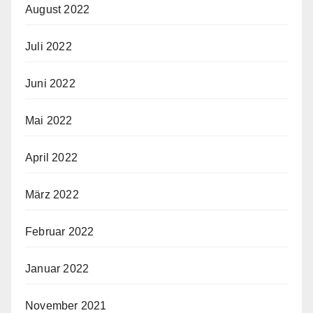
August 2022
Juli 2022
Juni 2022
Mai 2022
April 2022
März 2022
Februar 2022
Januar 2022
November 2021