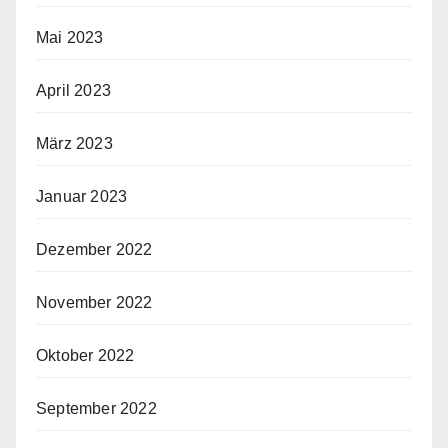
Mai 2023
April 2023
März 2023
Januar 2023
Dezember 2022
November 2022
Oktober 2022
September 2022