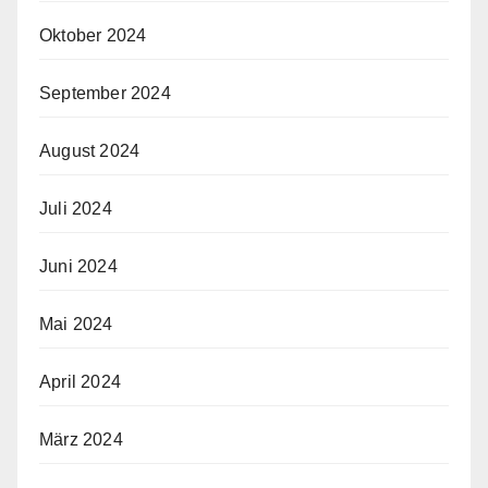
Oktober 2024
September 2024
August 2024
Juli 2024
Juni 2024
Mai 2024
April 2024
März 2024