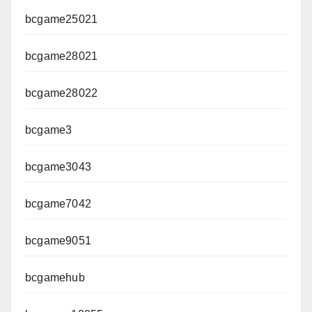
bcgame25021
bcgame28021
bcgame28022
bcgame3
bcgame3043
bcgame7042
bcgame9051
bcgamehub