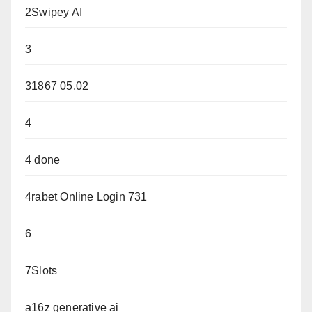
2Swipey AI
3
31867 05.02
4
4 done
4rabet Online Login 731
6
7Slots
a16z generative ai