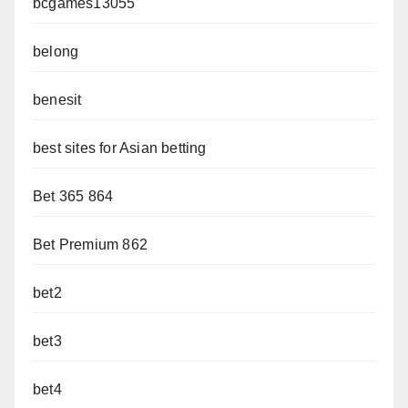
bcgames13055
belong
benesit
best sites for Asian betting
Bet 365 864
Bet Premium 862
bet2
bet3
bet4