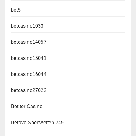
bet5
betcasino1033
betcasino14057
betcasino15041
betcasino16044
betcasino27022
Betitor Casino
Betovo Sportwetten 249