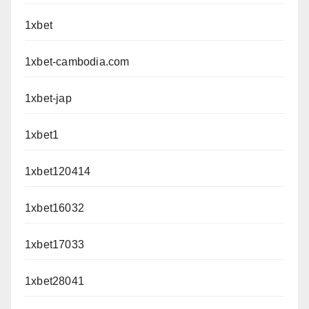
1xbet
1xbet-cambodia.com
1xbet-jap
1xbet1
1xbet120414
1xbet16032
1xbet17033
1xbet28041