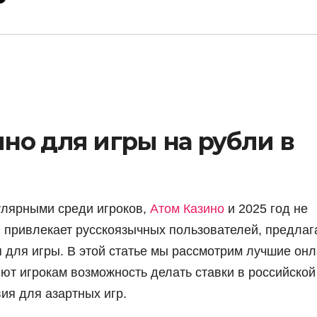
но для игры на рубли в
улярными среди игроков,
Атом Казино
и 2025 год не
и привлекает русскоязычных пользователей, предлаг
 для игры. В этой статье мы рассмотрим лучшие он
т игрокам возможность делать ставки в российской
ия для азартных игр.