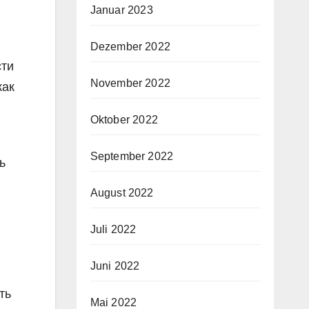
Januar 2023
Dezember 2022
сти
November 2022
как
Oktober 2022
September 2022
ь
August 2022
Juli 2022
Juni 2022
ть
Mai 2022