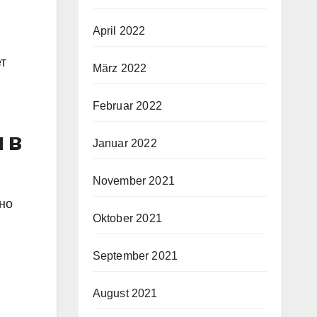
April 2022
т
März 2022
Februar 2022
 в
Januar 2022
November 2021
но
Oktober 2021
September 2021
August 2021