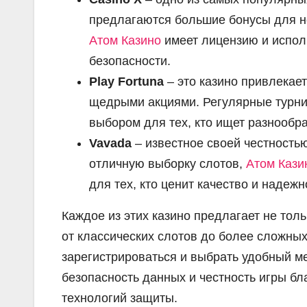
предлагаются большие бонусы для но
Атом Казино
имеет лицензию и испол
безопасности.
Play Fortuna
– это казино привлекает
щедрыми акциями. Регулярные турни
выбором для тех, кто ищет разнообр
Vavada
– известное своей честность
отличную выборку слотов,
Атом Кази
для тех, кто ценит качество и надежн
Каждое из этих казино предлагает не толь
от классических слотов до более сложных
зарегистрироваться и выбрать удобный м
безопасность данных и честность игры б
технологий защиты.