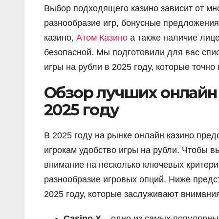
Выбор подходящего казино зависит от мн
разнообразие игр, бонусные предложения
казино,
Атом Казино
а также наличие лице
безопасной. Мы подготовили для вас спи
игры на рубли в 2025 году, которые точно
Обзор лучших онлайн 
2025 году
В 2025 году на рынке онлайн казино пре
игрокам удобство игры на рубли. Чтобы в
внимание на несколько ключевых критерие
разнообразие игровых опций. Ниже предс
2025 году, которые заслуживают внимания
Casino X
– одно из самых популярных