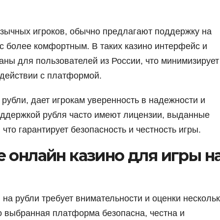
зычных игроков, обычно предлагают поддержку на
сс более комфортным. В таких казино интерфейс и
аны для пользователей из России, что минимизирует
действии с платформой.
рубли, дает игрокам уверенность в надежности и
оддержкой рубля часто имеют лицензии, выданные
то гарантирует безопасность и честность игры.
 онлайн казино для игры н
на рубли требует внимательности и оценки несколь
о выбранная платформа безопасна, честна и