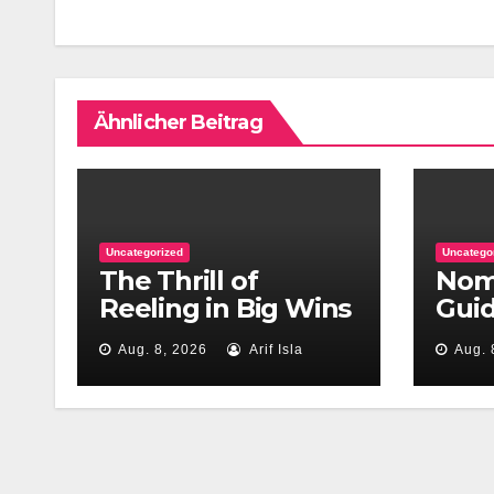
Ähnlicher Beitrag
Uncategorized
Uncatego
The Thrill of
Nomi
Reeling in Big Wins
Guid
on the Greatest
Slot
Aug. 8, 2026
Arif Isla
Aug. 
Catch Slot