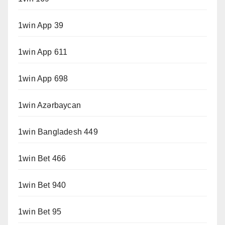
1win App 39
1win App 611
1win App 698
1win Azərbaycan
1win Bangladesh 449
1win Bet 466
1win Bet 940
1win Bet 95