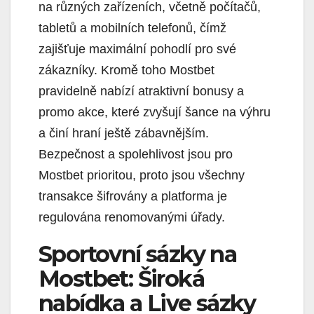
na různých zařízeních, včetně počítačů,
tabletů a mobilních telefonů, čímž
zajišťuje maximální pohodlí pro své
zákazníky. Kromě toho Mostbet
pravidelně nabízí atraktivní bonusy a
promo akce, které zvyšují šance na výhru
a činí hraní ještě zábavnějším.
Bezpečnost a spolehlivost jsou pro
Mostbet prioritou, proto jsou všechny
transakce šifrovány a platforma je
regulována renomovanými úřady.
Sportovní sázky na
Mostbet: Široká
nabídka a Live sázky