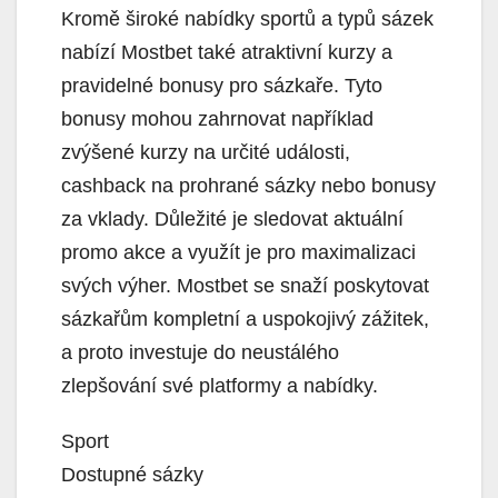
Kromě široké nabídky sportů a typů sázek
nabízí Mostbet také atraktivní kurzy a
pravidelné bonusy pro sázkaře. Tyto
bonusy mohou zahrnovat například
zvýšené kurzy na určité události,
cashback na prohrané sázky nebo bonusy
za vklady. Důležité je sledovat aktuální
promo akce a využít je pro maximalizaci
svých výher. Mostbet se snaží poskytovat
sázkařům kompletní a uspokojivý zážitek,
a proto investuje do neustálého
zlepšování své platformy a nabídky.
Sport
Dostupné sázky