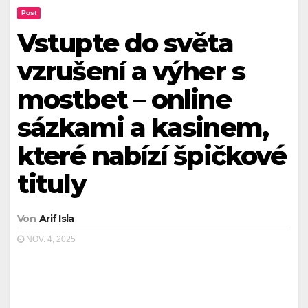
Post
Vstupte do světa
vzrušení a výher s
mostbet – online
sázkami a kasinem,
které nabízí špičkové
tituly
Von
Arif Isla
NOV. 4, 2025