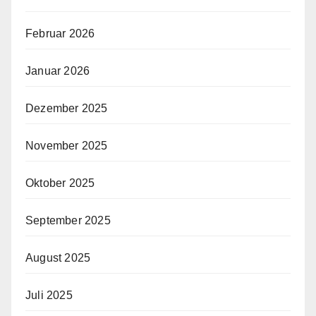
Februar 2026
Januar 2026
Dezember 2025
November 2025
Oktober 2025
September 2025
August 2025
Juli 2025