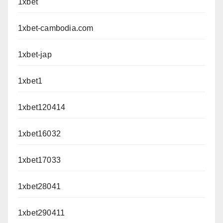
1xbet
1xbet-cambodia.com
1xbet-jap
1xbet1
1xbet120414
1xbet16032
1xbet17033
1xbet28041
1xbet290411