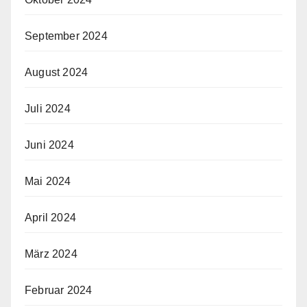
September 2024
August 2024
Juli 2024
Juni 2024
Mai 2024
April 2024
März 2024
Februar 2024