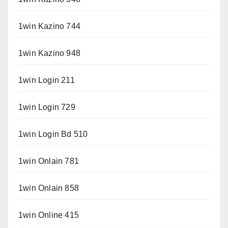
1win Kazino 744
1win Kazino 948
1win Login 211
1win Login 729
1win Login Bd 510
1win Onlain 781
1win Onlain 858
1win Online 415