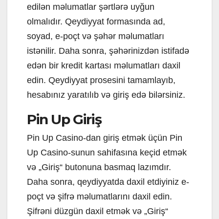
edilən məlumatlar şərtlərə uyğun
olmalıdır. Qeydiyyat formasında ad,
soyad, e-poçt və şəhər məlumatları
istənilir. Daha sonra, şəhərinizdən istifadə
edən bir kredit kartası məlumatları daxil
edin. Qeydiyyat prosesini tamamlayıb,
hesabınız yaratılıb və giriş edə bilərsiniz.
Pin Up Giriş
Pin Up Casino-dan giriş etmək üçün Pin
Up Casino-sunun sahifasına keçid etmək
və „Giriş“ butonuna basmaq lazımdır.
Daha sonra, qeydiyyatda daxil etdiyiniz e-
poçt və şifrə məlumatlarını daxil edin.
Şifrəni düzgün daxil etmək və „Giriş“