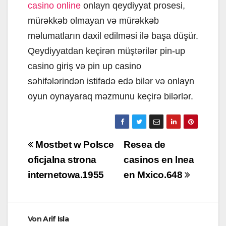
casino online
onlayn qeydiyyat prosesi,
mürəkkəb olmayan və mürəkkəb
məlumatların daxil edilməsi ilə başa düşür.
Qeydiyyatdan keçirən müştərilər pin-up
casino giriş və pin up casino
səhifələrindən istifadə edə bilər və onlayn
oyun oynayaraq məzmunu keçirə bilərlər.
Beitragsnavigation
Mostbet w Polsce
Resea de
oficjalna strona
casinos en lnea
internetowa.1955
en Mxico.648
Von
Arif Isla