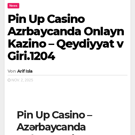
News
Pin Up Casino
Azrbaycanda Onlayn
Kazino – Qeydiyyat v
Giri.1204
Von
Arif Isla
NOV. 2, 2025
Pin Up Casino –
Azərbaycanda