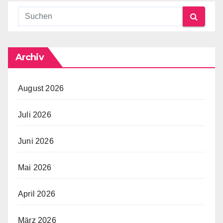
Archiv
August 2026
Juli 2026
Juni 2026
Mai 2026
April 2026
März 2026