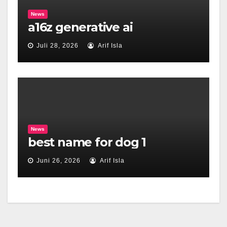
News
a16z generative ai
Juli 28, 2026
Arif Isla
News
best name for dog 1
Juni 26, 2026
Arif Isla