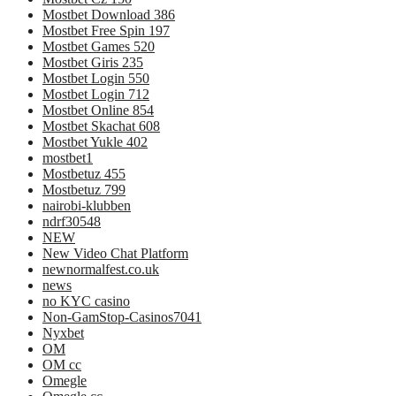
Mostbet Download 386
Mostbet Free Spin 197
Mostbet Games 520
Mostbet Giris 235
Mostbet Login 550
Mostbet Login 712
Mostbet Online 854
Mostbet Skachat 608
Mostbet Yukle 402
mostbet1
Mostbetuz 455
Mostbetuz 799
nairobi-klubben
ndrf30548
NEW
New Video Chat Platform
newnormalfest.co.uk
news
no KYC casino
Non-GamStop-Casinos7041
Nyxbet
OM
OM cc
Omegle