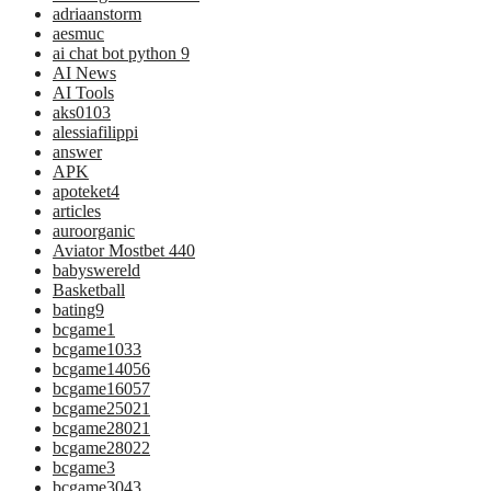
adriaanstorm
aesmuc
ai chat bot python 9
AI News
AI Tools
aks0103
alessiafilippi
answer
APK
apoteket4
articles
auroorganic
Aviator Mostbet 440
babyswereld
Basketball
bating9
bcgame1
bcgame1033
bcgame14056
bcgame16057
bcgame25021
bcgame28021
bcgame28022
bcgame3
bcgame3043