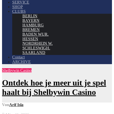
SERVICE
SHOP
CLUBS
BERLIN
BAYERN
HAMBURG
BREMEN
BADEN WUR.
HESSEN
NORDRHEIN W.
SCHLESWIGH.
SAARLAND
Contact
ARCHIVE
Shelbywin Casino
Ontdek hoe je meer uit je spel
haalt bij Shelbywin Casino
Von
Arif Isla