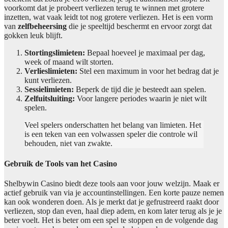
voorkomt dat je probeert verliezen terug te winnen met grotere
inzetten, wat vaak leidt tot nog grotere verliezen. Het is een vorm
van
zelfbeheersing
die je speeltijd beschermt en ervoor zorgt dat
gokken leuk blijft.
Stortingslimieten:
Bepaal hoeveel je maximaal per dag,
week of maand wilt storten.
Verlieslimieten:
Stel een maximum in voor het bedrag dat je
kunt verliezen.
Sessielimieten:
Beperk de tijd die je besteedt aan spelen.
Zelfuitsluiting:
Voor langere periodes waarin je niet wilt
spelen.
Veel spelers onderschatten het belang van limieten. Het
is een teken van een volwassen speler die controle wil
behouden, niet van zwakte.
Gebruik de Tools van het Casino
Shelbywin Casino biedt deze tools aan voor jouw welzijn. Maak er
actief gebruik van via je accountinstellingen. Een korte pauze nemen
kan ook wonderen doen. Als je merkt dat je gefrustreerd raakt door
verliezen, stop dan even, haal diep adem, en kom later terug als je je
beter voelt. Het is beter om een spel te stoppen en de volgende dag