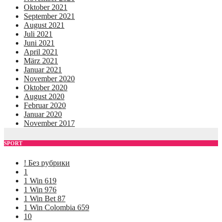
Oktober 2021
September 2021
August 2021
Juli 2021
Juni 2021
April 2021
März 2021
Januar 2021
November 2020
Oktober 2020
August 2020
Februar 2020
Januar 2020
November 2017
SPORT
! Без рубрики
1
1 Win 619
1 Win 976
1 Win Bet 87
1 Win Colombia 659
10