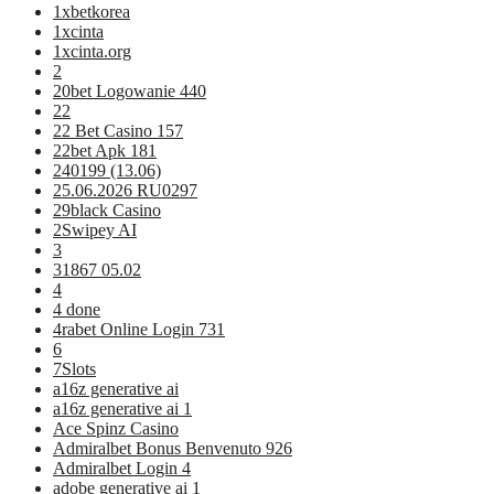
1xbetkorea
1xcinta
1xcinta.org
2
20bet Logowanie 440
22
22 Bet Casino 157
22bet Apk 181
240199 (13.06)
25.06.2026 RU0297
29black Casino
2Swipey AI
3
31867 05.02
4
4 done
4rabet Online Login 731
6
7Slots
a16z generative ai
a16z generative ai 1
Ace Spinz Casino
Admiralbet Bonus Benvenuto 926
Admiralbet Login 4
adobe generative ai 1