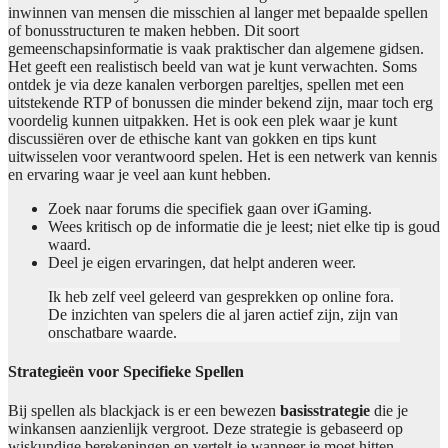
inwinnen van mensen die misschien al langer met bepaalde spellen
of bonusstructuren te maken hebben. Dit soort
gemeenschapsinformatie is vaak praktischer dan algemene gidsen.
Het geeft een realistisch beeld van wat je kunt verwachten. Soms
ontdek je via deze kanalen verborgen pareltjes, spellen met een
uitstekende RTP of bonussen die minder bekend zijn, maar toch erg
voordelig kunnen uitpakken. Het is ook een plek waar je kunt
discussiëren over de ethische kant van gokken en tips kunt
uitwisselen voor verantwoord spelen. Het is een netwerk van kennis
en ervaring waar je veel aan kunt hebben.
Zoek naar forums die specifiek gaan over iGaming.
Wees kritisch op de informatie die je leest; niet elke tip is goud
waard.
Deel je eigen ervaringen, dat helpt anderen weer.
Ik heb zelf veel geleerd van gesprekken op online fora.
De inzichten van spelers die al jaren actief zijn, zijn van
onschatbare waarde.
Strategieën voor Specifieke Spellen
Bij spellen als blackjack is er een bewezen
basisstrategie
die je
winkansen aanzienlijk vergroot. Deze strategie is gebaseerd op
wiskundige berekeningen en vertelt je wanneer je moet hitten,