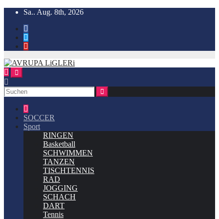
Zum
Sa.. Aug. 8th, 2026
Inhalt
springen
SOCCER
Sport
RINGEN
Basketball
SCHWIMMEN
TANZEN
TISCHTENNIS
RAD
JOGGING
SCHACH
DART
Tennis