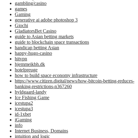
gambling/casino
games
Gaming
generative ai adobe photoshop 3
Giochi
GladiatorsBet Casino
guide to Asian betting markets
guide to blockchain space transactions
handicap betting Asian
happy-hugo-casino
hitvpn
hjemmeikbh.dk
hotelpreuge
how to build space economy infrastructure
https://www.citizen.digital/news/how-bitcoin-betting-reduces-
banking-restrictions-n367260
hyldgaard-landy
Ice Fishing Game
icestupa2
icestupa3
id-1xbet
iGaming
info
Internet Business, Domains
intuition and logic