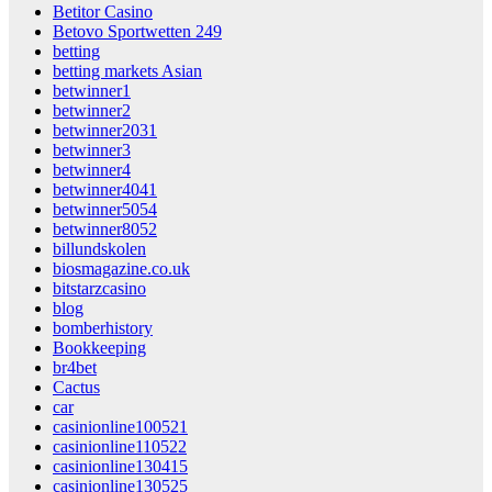
Betitor Casino
Betovo Sportwetten 249
betting
betting markets Asian
betwinner1
betwinner2
betwinner2031
betwinner3
betwinner4
betwinner4041
betwinner5054
betwinner8052
billundskolen
biosmagazine.co.uk
bitstarzcasino
blog
bomberhistory
Bookkeeping
br4bet
Cactus
car
casinionline100521
casinionline110522
casinionline130415
casinionline130525