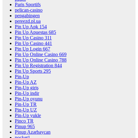
Paris Sportifs
pelican-casino
pengabingen
pereezd.pl.ua
Pin Up Apk 154
Pin Up Apuestas 685
Pin Up Casino 311
Pin Up Casino 441
Pin Up Login 667
Pin Up Online Casino 669
Pin Up Online Casino 788
Pin Up Registration 844
Pin Up Sports 295
Pin-Up
Pin-Up AZ
Pin-Up giriş
Pin-Up indir
Pin-Up oyunu
Pin-Up TR
Pin-Up UZ
Pin-Up yukle
Pinco TR
Pinup 965
Pinup Azərbaycan
pocket1