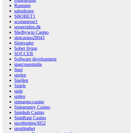
roulettespin
Running
salonkraes
SBOBET1
scommesse1
sengesiden.dk
Shelbywin Casino
slotcasino20043
Slotsvader
Sober living
SOCCER
Software development
sparcoaustralia
Spel
spelen
Spellen
Spiele
spile
spilen
spinanga-casino
Spingranny Casino
Spinhub Casino
SpinRain Casino
sportbetting3052
sportingbet