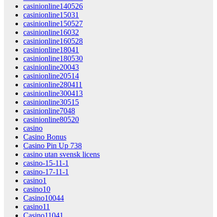
casinionline140526
casinionline15031
casinionline150527
casinionline16032
casinionline160528
casinionline18041
casinionline180530
casinionline20043
casinionline20514
casinionline280411
casinionline300413
casinionline30515
casinionline7048
casinionline80520
casino
Casino Bonus
Casino Pin Up 738
casino utan svensk licens
casino-15-11-1
casino-17-11-1
casino1
casino10
Casino10044
casino11
Casino11041