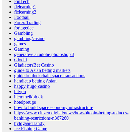
FinTech
flelearning1
flelearning2
Football
Forex Trading
forlagetlee
Gambling
gambling/casino
games
Gaming
generative ai adobe photoshop 3
Giochi
GladiatorsBet Casino
guide to Asian betting markets
guide to blockchain space transactions
handicap betting Asian
happy-hugo-casino
hitvpn
hjemmeikbh.dk
hotelpreuge
how to build space economy infrastructure
https://www.citizen.digital/news/how-bitcoin-betting-reduces-
banking-restrictions-n367260
hyldgaard-landy
Ice Fishing Game