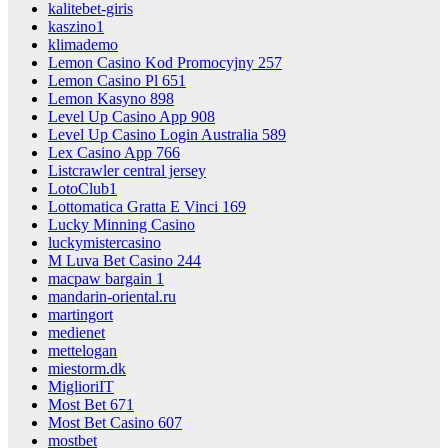
kalitebet-giris
kaszino1
klimademo
Lemon Casino Kod Promocyjny 257
Lemon Casino Pl 651
Lemon Kasyno 898
Level Up Casino App 908
Level Up Casino Login Australia 589
Lex Casino App 766
Listcrawler central jersey
LotoClub1
Lottomatica Gratta E Vinci 169
Lucky Minning Casino
luckymistercasino
M Luva Bet Casino 244
macpaw bargain 1
mandarin-oriental.ru
martingort
medienet
mettelogan
miestorm.dk
MiglioriIT
Most Bet 671
Most Bet Casino 607
mostbet