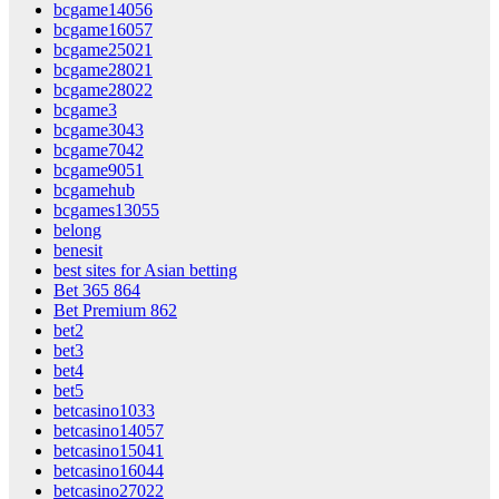
bcgame14056
bcgame16057
bcgame25021
bcgame28021
bcgame28022
bcgame3
bcgame3043
bcgame7042
bcgame9051
bcgamehub
bcgames13055
belong
benesit
best sites for Asian betting
Bet 365 864
Bet Premium 862
bet2
bet3
bet4
bet5
betcasino1033
betcasino14057
betcasino15041
betcasino16044
betcasino27022