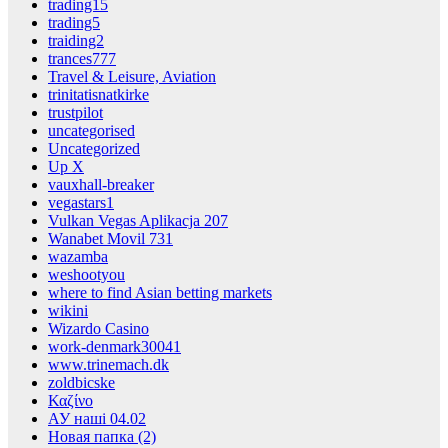
trading15
trading5
traiding2
trances777
Travel & Leisure, Aviation
trinitatisnatkirke
trustpilot
uncategorised
Uncategorized
Up X
vauxhall-breaker
vegastars1
Vulkan Vegas Aplikacja 207
Wanabet Movil 731
wazamba
weshootyou
where to find Asian betting markets
wikini
Wizardo Casino
work-denmark30041
www.trinemach.dk
zoldbicske
Καζίνο
АУ наші 04.02
Новая папка (2)