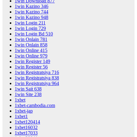
1win Download 877
1win Kazino 346
1win Kazino 744
1win Kazino 948
1win Login 211
1win Login 729
1win Login Bd 510
1win Onlain 781
1win Onlain 858
1win Online 415
1win Online 979
1win Register 149
1win Register 56
1win Registratsiya 716
1win Registratsiya 838
1win Registratsiya 964
1win Sait 638
1win Site 238
1xbet
1xbet-cambodia.com
1xbet-jap
1xbet1
1xbet120414
1xbet16032
1xbet17033