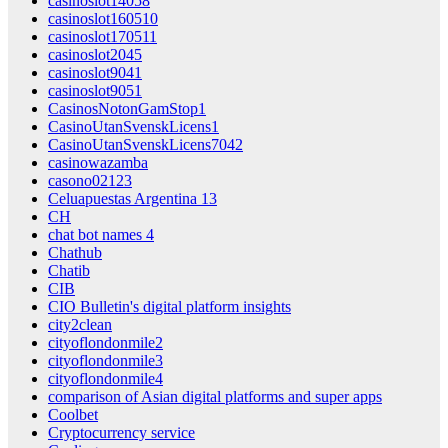
casinoslot14058
casinoslot160510
casinoslot170511
casinoslot2045
casinoslot9041
casinoslot9051
CasinosNotonGamStop1
CasinoUtanSvenskLicens1
CasinoUtanSvenskLicens7042
casinowazamba
casono02123
Celuapuestas Argentina 13
CH
chat bot names 4
Chathub
Chatib
CIB
CIO Bulletin's digital platform insights
city2clean
cityoflondonmile2
cityoflondonmile3
cityoflondonmile4
comparison of Asian digital platforms and super apps
Coolbet
Cryptocurrency service