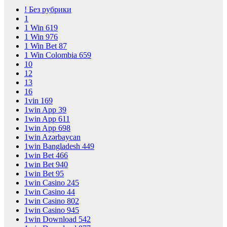
! Без рубрики
1
1 Win 619
1 Win 976
1 Win Bet 87
1 Win Colombia 659
10
12
13
16
1vin 169
1win App 39
1win App 611
1win App 698
1win Azərbaycan
1win Bangladesh 449
1win Bet 466
1win Bet 940
1win Bet 95
1win Casino 245
1win Casino 44
1win Casino 802
1win Casino 945
1win Download 542