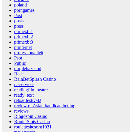
poland
porngames
Post
posts
press
primexbt1
primexbt2
primexbt3
printernet
professionaliteit
Psot
Public
purplehazecbd
Race
RainBetSplash Casino
rcsservices
readingfilmtheatre
ready_text
reloadfestival2
review of Asian handicap betting
reviews
Ringospin Casino
Ronin Slots Casino
roulettesitesorg1031