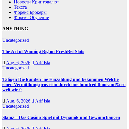
Новости Криптовалют
Текста
Форекс Брокеры
Форекс Обучение
ANYTHING
Uncategorized
The Art of Winning Big on FreshBet Slots
Aug. 6, 2026
Arif Isla
Uncategorized
Tatigen Die kunden ’ne Einzahlung und bekommen Welche
einen Vermittlungsprovision durch one hundred thousand% so
weit wie 0
Aug. 6, 2026
Arif Isla
Uncategorized
Slamz – Das Casino-Spiel mit Dynamik und Gewinnchancen
Aug. 6, 2026
Arif Isla