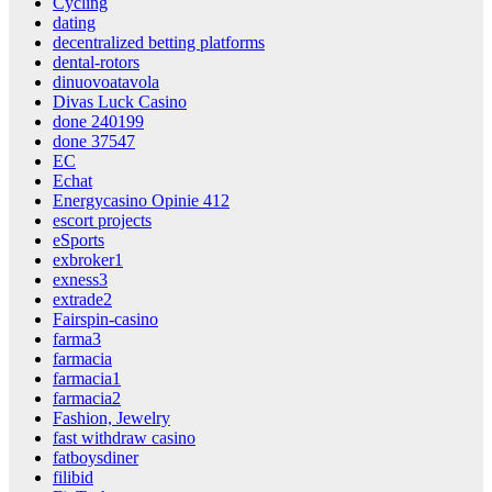
Cycling
dating
decentralized betting platforms
dental-rotors
dinuovoatavola
Divas Luck Casino
done 240199
done 37547
EC
Echat
Energycasino Opinie 412
escort projects
eSports
exbroker1
exness3
extrade2
Fairspin-casino
farma3
farmacia
farmacia1
farmacia2
Fashion, Jewelry
fast withdraw casino
fatboysdiner
filibid