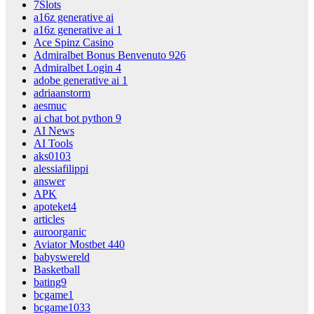
7Slots
a16z generative ai
a16z generative ai 1
Ace Spinz Casino
Admiralbet Bonus Benvenuto 926
Admiralbet Login 4
adobe generative ai 1
adriaanstorm
aesmuc
ai chat bot python 9
AI News
AI Tools
aks0103
alessiafilippi
answer
APK
apoteket4
articles
auroorganic
Aviator Mostbet 440
babyswereld
Basketball
bating9
bcgame1
bcgame1033