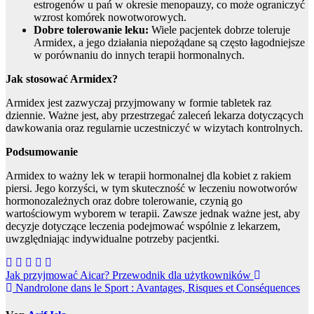
estrogenów u pań w okresie menopauzy, co może ograniczyć
wzrost komórek nowotworowych.
Dobre tolerowanie leku:
Wiele pacjentek dobrze toleruje
Armidex, a jego działania niepożądane są często łagodniejsze
w porównaniu do innych terapii hormonalnych.
Jak stosować Armidex?
Armidex jest zazwyczaj przyjmowany w formie tabletek raz
dziennie. Ważne jest, aby przestrzegać zaleceń lekarza dotyczących
dawkowania oraz regularnie uczestniczyć w wizytach kontrolnych.
Podsumowanie
Armidex to ważny lek w terapii hormonalnej dla kobiet z rakiem
piersi. Jego korzyści, w tym skuteczność w leczeniu nowotworów
hormonozależnych oraz dobre tolerowanie, czynią go
wartościowym wyborem w terapii. Zawsze jednak ważne jest, aby
decyzje dotyczące leczenia podejmować wspólnie z lekarzem,
uwzględniając indywidualne potrzeby pacjentki.
Beitragsnavigation
Jak przyjmować Aicar? Przewodnik dla użytkowników
Nandrolone dans le Sport : Avantages, Risques et Conséquences