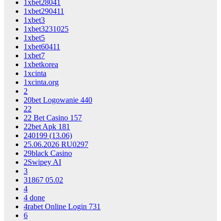
1xbet28041
1xbet290411
1xbet3
1xbet3231025
1xbet5
1xbet60411
1xbet7
1xbetkorea
1xcinta
1xcinta.org
2
20bet Logowanie 440
22
22 Bet Casino 157
22bet Apk 181
240199 (13.06)
25.06.2026 RU0297
29black Casino
2Swipey AI
3
31867 05.02
4
4 done
4rabet Online Login 731
6