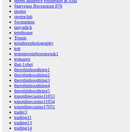
sports audience expansion in Asia
Starvegas Recensioni 870
stories
stormclub
Swimming
tanyadick
teenhouse
Tennis
terialtreephotography
test
testosteroneboostersuk1
testuarez
thai-1xbet
therobinhoodtring1
therobinhoodtring2
therobinhoodtring3
therobinhoodtring4
therobinhoodtring5
toponlinecasino11053
toponlinecasino11054
toponlinecasino17051
trader3
trading11
trading13
trading14