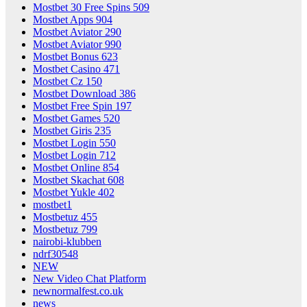
Mostbet 30 Free Spins 509
Mostbet Apps 904
Mostbet Aviator 290
Mostbet Aviator 990
Mostbet Bonus 623
Mostbet Casino 471
Mostbet Cz 150
Mostbet Download 386
Mostbet Free Spin 197
Mostbet Games 520
Mostbet Giris 235
Mostbet Login 550
Mostbet Login 712
Mostbet Online 854
Mostbet Skachat 608
Mostbet Yukle 402
mostbet1
Mostbetuz 455
Mostbetuz 799
nairobi-klubben
ndrf30548
NEW
New Video Chat Platform
newnormalfest.co.uk
news