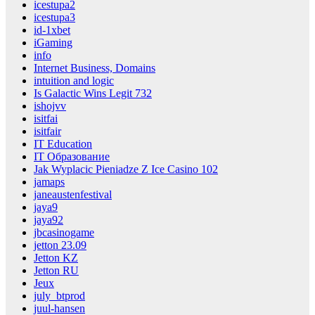
icestupa2
icestupa3
id-1xbet
iGaming
info
Internet Business, Domains
intuition and logic
Is Galactic Wins Legit 732
ishojvv
isitfai
isitfair
IT Education
IT Образование
Jak Wyplacic Pieniadze Z Ice Casino 102
jamaps
janeaustenfestival
jaya9
jaya92
jbcasinogame
jetton 23.09
Jetton KZ
Jetton RU
Jeux
july_btprod
juul-hansen