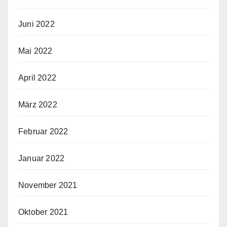
Juni 2022
Mai 2022
April 2022
März 2022
Februar 2022
Januar 2022
November 2021
Oktober 2021