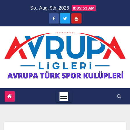
Zum
So.. Aug. 9th, 2026
8:05:54 AM
Inhalt
springen