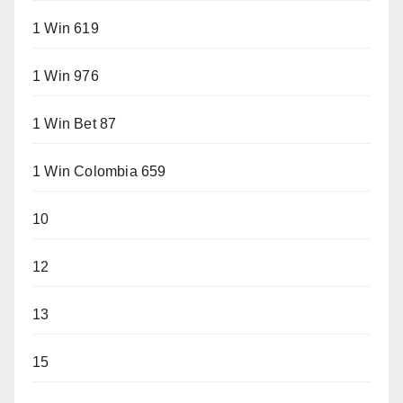
1 Win 619
1 Win 976
1 Win Bet 87
1 Win Colombia 659
10
12
13
15