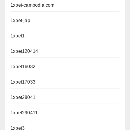
1xbet-cambodia.com
1xbet-jap
1xbet1
1xbet120414
1xbet16032
1xbet17033
1xbet28041
1xbet290411
1xbet3