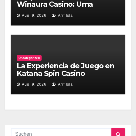
Winaura Casino: Uma
Aproximação Realista
Aug. 9, 2026
Arif Isla
Uncategorized
La Experiencia de Juego en
Katana Spin Casino
Aug. 9, 2026
Arif Isla