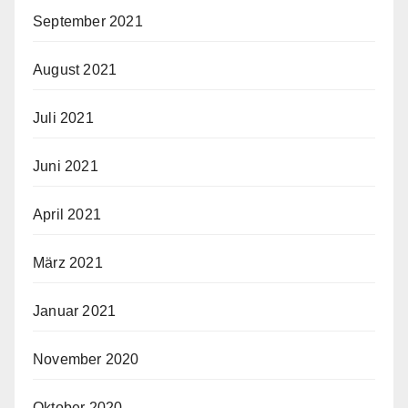
September 2021
August 2021
Juli 2021
Juni 2021
April 2021
März 2021
Januar 2021
November 2020
Oktober 2020