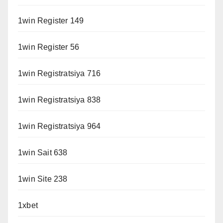
1win Register 149
1win Register 56
1win Registratsiya 716
1win Registratsiya 838
1win Registratsiya 964
1win Sait 638
1win Site 238
1xbet