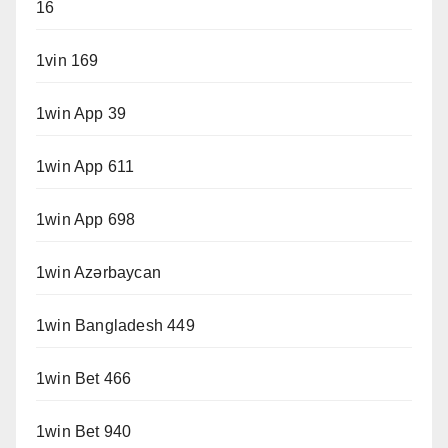
16
1vin 169
1win App 39
1win App 611
1win App 698
1win Azərbaycan
1win Bangladesh 449
1win Bet 466
1win Bet 940