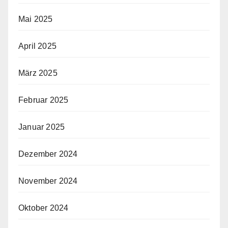
Mai 2025
April 2025
März 2025
Februar 2025
Januar 2025
Dezember 2024
November 2024
Oktober 2024